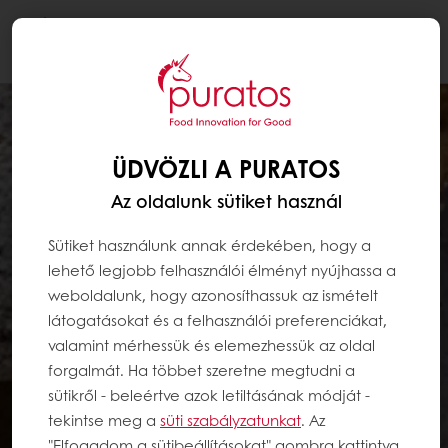
Togg
navi
ÜDVÖZLI A PURATOS
Az oldalunk sütiket használ
Sütiket használunk annak érdekében, hogy a
lehető legjobb felhasználói élményt nyújhassa a
weboldalunk, hogy azonosíthassuk az ismételt
látogatásokat és a felhasználói preferenciákat,
valamint mérhessük és elemezhessük az oldal
forgalmát. Ha többet szeretne megtudni a
sütikről - beleértve azok letiltásának módját -
tekintse meg a
süti szabályzatunkat
. Az
"Elfogadom a sütibeállításokat" gombra kattintva