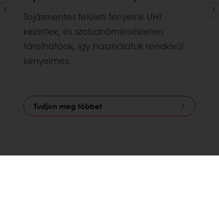
Tojásmentes felületi fényeink UHT
kezeltek, és szobahőmérsékleten
tárolhatóak, így használatuk rendkívül
kényelmes.
Tudjon meg többet
Termékeink
Receptek
Szolgáltatások
Fogyasztói szokások