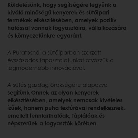
Küldetésünk, hogy segítségére legyünk a
kiváló minőségű kenyerek és sütőipari
termékek elkészítésében, amelyek pozitív
hatással vannak fogyasztóira, vállalkozására
és környezetünkre egyaránt.
A Puratosnál a sütőiparban szerzett
évszázados tapasztalatunkat ötvözzük a
legmodernebb innovációval.
A sütés gazdag örökségére alapozva
segítünk Önnek az olyan kenyerek
elkészítésében, amelyek nemcsak kivételes
ízűek, hanem puha textúrával rendelkeznek,
emellett fenntarthatóak, táplálóak és
népszerűek a fogyasztók körében
.