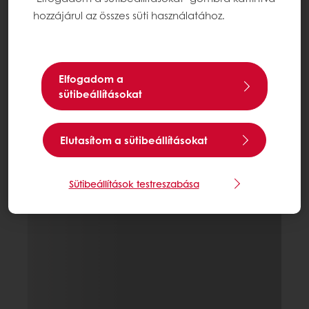
hozzájárul az összes süti használatához.
Elfogadom a
sütibeállításokat
Elutasítom a sütibeállításokat
Sütibeállítások testreszabása