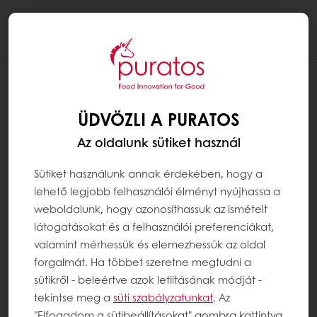
Togg
navi
ÜDVÖZLI A PURATOS
Az oldalunk sütiket használ
Sütiket használunk annak érdekében, hogy a
lehető legjobb felhasználói élményt nyújhassa a
weboldalunk, hogy azonosíthassuk az ismételt
látogatásokat és a felhasználói preferenciákat,
valamint mérhessük és elemezhessük az oldal
forgalmát. Ha többet szeretne megtudni a
sütikről - beleértve azok letiltásának módját -
tekintse meg a
süti szabályzatunkat
. Az
"Elfogadom a sütibeállításokat" gombra kattintva