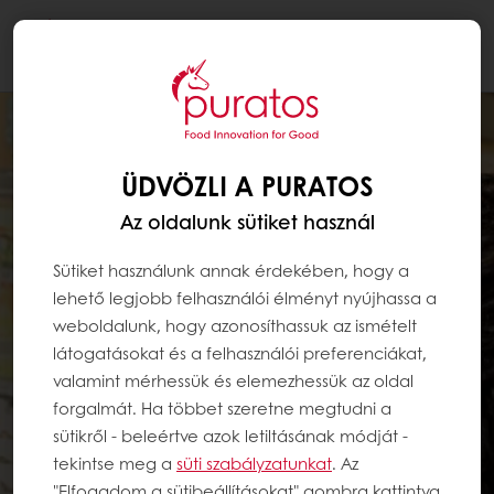
Togg
navi
ÜDVÖZLI A PURATOS
Az oldalunk sütiket használ
Sütiket használunk annak érdekében, hogy a
lehető legjobb felhasználói élményt nyújhassa a
weboldalunk, hogy azonosíthassuk az ismételt
látogatásokat és a felhasználói preferenciákat,
valamint mérhessük és elemezhessük az oldal
forgalmát. Ha többet szeretne megtudni a
sütikről - beleértve azok letiltásának módját -
tekintse meg a
süti szabályzatunkat
. Az
"Elfogadom a sütibeállításokat" gombra kattintva