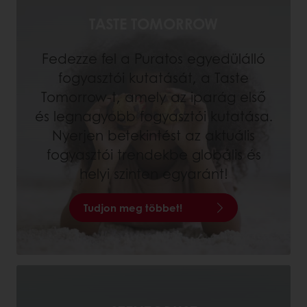
TASTE TOMORROW
Fedezze fel a Puratos egyedülálló
fogyasztói kutatását, a Taste
Tomorrow-t, amely az iparág első
és legnagyobb fogyasztói kutatása.
Nyerjen betekintést az aktuális
fogyasztói trendekbe globális és
helyi szinten egyaránt!
Tudjon meg többet!