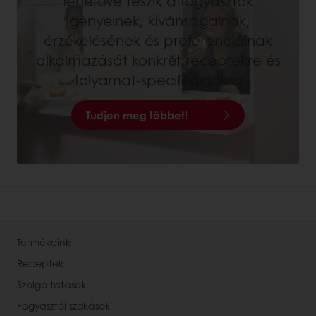
lehetővé teszik a fogyasztók
igényeinek, kívánságainak,
érzékelésének és preferenciáinak
alkalmazását konkrét receptekre és
folyamat-specifikációkra
Tudjon meg többet!
Termékeink
Receptek
Szolgáltatások
Fogyasztói szokások