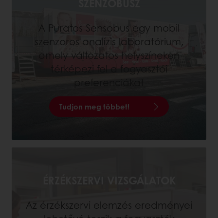
SZENZOBUSZ
A Puratos Sensobus egy mobil
szenzoros analízis laboratórium,
amely változatos helyszíneken
térképezi fel a fogyasztói
preferenciákat
Tudjon meg többet!
ÉRZÉKSZERVI VIZSGÁLATOK
Az érzékszervi elemzés eredményei