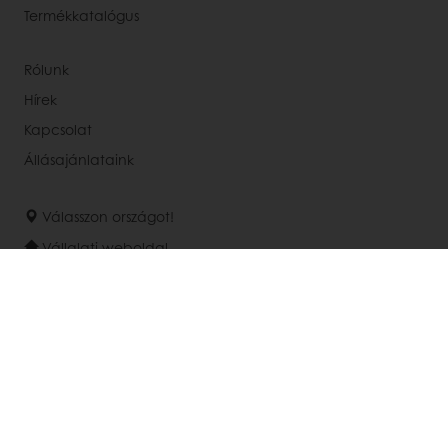
Termékkatalógus
Rólunk
Hírek
Kapcsolat
Állásajánlataink
Válasszon országot!
Vállalati weboldal
+36 1 881-6800
Office@puratos.hu