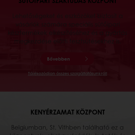
SÜTŐIPARI SZAKTUDÁS KÖZPONT
Lehetőségeket és eszközöket biztosít a
vásárlók számára speciális sütőipari
késztermékek elkészítéséhez és a gyártás
megkezdése előtti tesztsütésekhez is.
Bővebben
Tájékozódjon összes szolgáltatásunkról!
KENYÉRZAMAT KÖZPONT
Belgiumban, St. Vithben található ez a