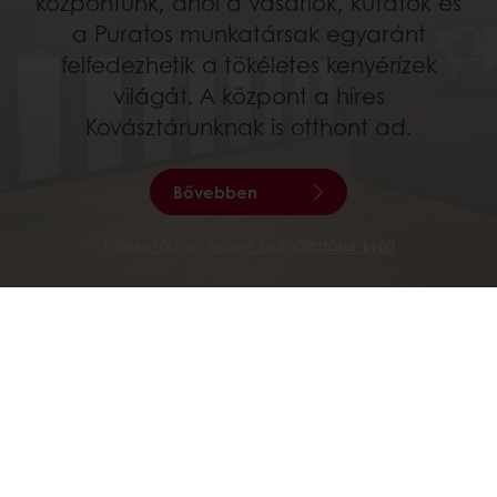
központunk, ahol a vásárlók, kutatók és
a Puratos munkatársak egyaránt
felfedezhetik a tökéletes kenyérízek
világát. A központ a híres
Kovásztárunknak is otthont ad.
Bővebben
Tájékozódjon összes szolgáltatásunkról!
Termékeink
Receptek
Szolgáltatások
Fogyasztói szokások
Termékkatalógus