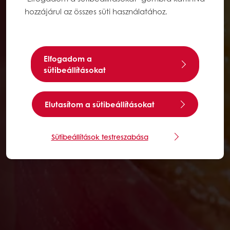
hozzájárul az összes süti használatához.
Elfogadom a
sütibeállításokat
Elutasítom a sütibeállításokat
Sütibeállítások testreszabása