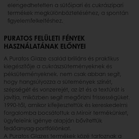
elengedhetetlen a sütőipari és cukrászipari
termékek megkülönböztetéséhez, a spontán
figyelemfelkeltéshez.
PURATOS FELÜLETI FÉNYEK
HASZNÁLATÁNAK ELŐNYEI
A Puratos Glaze család briliáns és praktikus
kiegészítője a cukrászsüteményeknek és
péksüteményeknek. nem csak abban segít,
hogy hangsúlyozza a sütemények színét,
szépségét és vonzerejét, az ízt és a textúrát is
javítja, miközben segít megőrizni frissességüket.
1990-től, amikor kifejlesztettük és kereskedelmi
forgalomba bocsátottuk a Miroir termékünket,
ügyfeleink igénye alapján bővítettük
fedőanyag-portfóliónkat.
A Puratos Glazes termékek közé tartoznak a