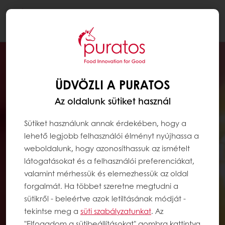
Togg
navi
ÜDVÖZLI A PURATOS
Az oldalunk sütiket használ
Sütiket használunk annak érdekében, hogy a
lehető legjobb felhasználói élményt nyújhassa a
weboldalunk, hogy azonosíthassuk az ismételt
látogatásokat és a felhasználói preferenciákat,
valamint mérhessük és elemezhessük az oldal
forgalmát. Ha többet szeretne megtudni a
sütikről - beleértve azok letiltásának módját -
tekintse meg a
süti szabályzatunkat
. Az
"Elfogadom a sütibeállításokat" gombra kattintva