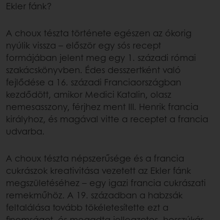
Ekler fánk?
A choux tészta története egészen az ókorig
nyúlik vissza – először egy sós recept
formájában jelent meg egy 1. századi római
szakácskönyvben. Édes desszertként való
fejlődése a 16. századi Franciaországban
kezdődött, amikor Medici Katalin, olasz
nemesasszony, férjhez ment III. Henrik francia
királyhoz, és magával vitte a receptet a francia
udvarba.
A choux tészta népszerűsége és a francia
cukrászok kreativitása vezetett az Ekler fánk
megszületéséhez – egy igazi francia cukrászati
remekműhöz. A 19. században a habzsák
feltalálása tovább tökéletesítette ezt a
finomságot, és megadta jellegzetes, hosszúkás