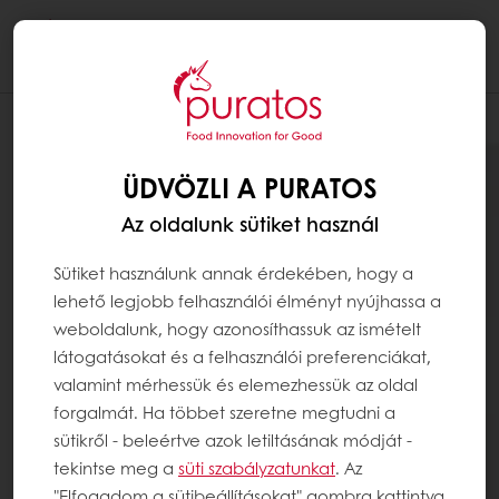
Togg
navi
ÜDVÖZLI A PURATOS
Az oldalunk sütiket használ
Sütiket használunk annak érdekében, hogy a
lehető legjobb felhasználói élményt nyújhassa a
weboldalunk, hogy azonosíthassuk az ismételt
látogatásokat és a felhasználói preferenciákat,
valamint mérhessük és elemezhessük az oldal
forgalmát. Ha többet szeretne megtudni a
sütikről - beleértve azok letiltásának módját -
tekintse meg a
süti szabályzatunkat
. Az
"Elfogadom a sütibeállításokat" gombra kattintva