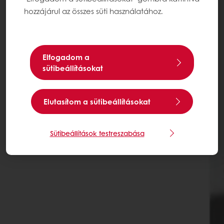
hozzájárul az összes süti használatához.
Elfogadom a
sütibeállításokat
Elutasítom a sütibeállításokat
Sütibeállítások testreszabása