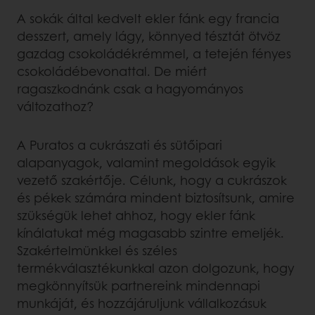
A sokák által kedvelt ekler fánk egy francia
desszert, amely lágy, könnyed tésztát ötvöz
gazdag csokoládékrémmel, a tetején fényes
csokoládébevonattal. De miért
ragaszkodnánk csak a hagyományos
változathoz?
A Puratos a cukrászati és sütőipari
alapanyagok, valamint megoldások egyik
vezető szakértője. Célunk, hogy a cukrászok
és pékek számára mindent biztosítsunk, amire
szükségük lehet ahhoz, hogy ekler fánk
kínálatukat még magasabb szintre emeljék.
Szakértelmünkkel és széles
termékválasztékunkkal azon dolgozunk, hogy
megkönnyítsük partnereink mindennapi
munkáját, és hozzájáruljunk vállalkozásuk