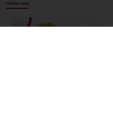
Tekintse meg
Morzsasüti
Fedezze fel a Morzsasüti történetét, és
csatlakozz hozzánk, miközben feltárjuk az
általa inspirált különböző variációkat. A
klasszikus recepttől, amely Németországból
eljutott az Egyesült Államokba, egészen a
kreatív, egészségesebb és fenntarthatóbb