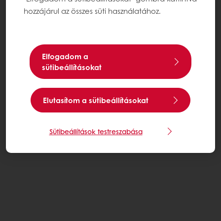
hozzájárul az összes süti használatához.
Elfogadom a
sütibeállításokat
Elutasítom a sütibeállításokat
Sütibeállítások testreszabása