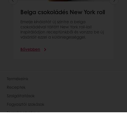
Belga csokoládés New York roll
Emelje kínálatát új szintre a belga
csokoládéval töltött New York roll-lal!
Inspirálódjon receptünkből és vonzza be új
vásárlóit ezzel a különlegességgel.
Bővebben
Termékeink
Receptek
Szolgáltatások
Fogyasztói szokások
Termékkatalógus