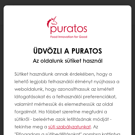
Togg
navi
RECEPTEK
BELGA CSOKOLÁDÉS BABKA
ÜDVÖZLI A PURATOS
Az oldalunk sütiket használ
Sütiket használunk annak érdekében, hogy a
lehető legjobb felhasználói élményt nyújhassa a
weboldalunk, hogy azonosíthassuk az ismételt
látogatásokat és a felhasználói preferenciákat,
valamint mérhessük és elemezhessük az oldal
forgalmát. Ha többet szeretne megtudni a
sütikről - beleértve azok letiltásának módját -
tekintse meg a
süti szabályzatunkat
. Az
"Elfogadom a sütibeállításokat" gombra kattintva