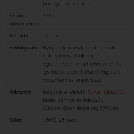
perc gyors fokozaton.
Tészta
30°C
hőmérséklet:
Érési idő:
10 perc
Feldolgozás:
Nyújtsuk ki a tésztát és kenjük el
rajta a kikevert tölteléket
egyenletesen, majd tekerjük fel. Az
így kapott sodrott tésztát vágjuk fel
hosszában és fonjuk össze.
Kelesztés:
Kenjük le a felületét
Sunset Glaze CL
felületi fénnyel és kelesszük
sütőformában 40 percig 33°C-on
Sütés:
180°C, 28 perc