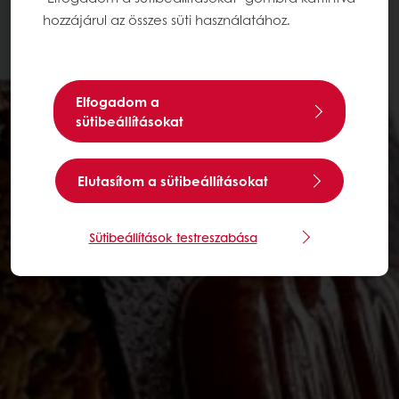
hozzájárul az összes süti használatához.
Elfogadom a
sütibeállításokat
Elutasítom a sütibeállításokat
Sütibeállítások testreszabása