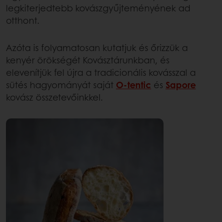
legkiterjedtebb kovászgyűjteményének ad
otthont.
Azóta is folyamatosan kutatjuk és őrizzük a
kenyér örökségét Kovásztárunkban, és
elevenítjük fel újra a tradicionális kovásszal a
sütés hagyományát saját
O-tentic
és
Sapore
kovász összetevőinkkel.