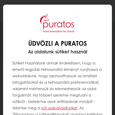
Togg
navi
ÜDVÖZLI A PURATOS
Az oldalunk sütiket használ
Sütiket használunk annak érdekében, hogy a
lehető legjobb felhasználói élményt nyújhassa a
weboldalunk, hogy azonosíthassuk az ismételt
látogatásokat és a felhasználói preferenciákat,
valamint mérhessük és elemezhessük az oldal
forgalmát. Ha többet szeretne megtudni a
sütikről - beleértve azok letiltásának módját -
tekintse meg a
süti szabályzatunkat
. Az
"Elfogadom a sütibeállításokat" gombra kattintva