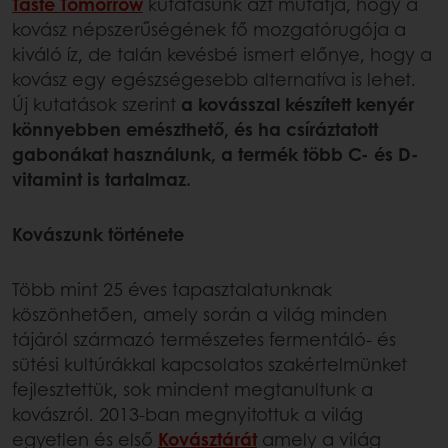
Taste Tomorrow
kutatásunk azt mutatja, hogy a
kovász népszerűségének fő mozgatórugója a
kiváló íz, de talán kevésbé ismert előnye, hogy a
kovász egy egészségesebb alternatíva is lehet.
Új kutatások szerint
a kovásszal készített kenyér
könnyebben emészthető, és ha csíráztatott
gabonákat használunk, a termék több C- és D-
vitamint is tartalmaz.
Kovászunk története
Több mint 25 éves tapasztalatunknak
köszönhetően, amely során a világ minden
tájáról származó természetes fermentáló- és
sütési kultúrákkal kapcsolatos szakértelmünket
fejlesztettük, sok mindent megtanultunk a
kovászról. 2013-ban megnyitottuk a világ
egyetlen és első
Kovásztárát
amely a világ