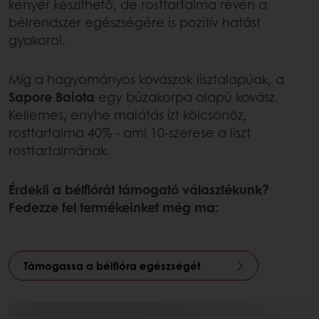
kenyér készíthető, de rosttartalma révén a
bélrendszer egészségére is pozitív hatást
gyakorol.
Míg a hagyományos kovászok lisztalapúak, a
Sapore Baiota
egy búzakorpa alapú kovász.
Kellemes, enyhe malátás ízt kölcsönöz,
rosttartalma 40% - ami 10-szerese a liszt
rosttartalmának.
Érdekli a bélflórát támogató választékunk?
Fedezze fel termékeinket még ma:
Támogassa a bélflóra egészségét