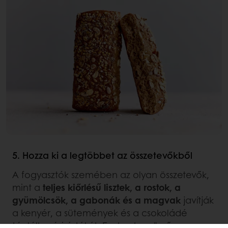
5. Hozza ki a legtöbbet az összetevőkből
A fogyasztók szemében az olyan összetevők,
mint a
teljes kiőrlésű lisztek, a rostok, a
gyümölcsök, a gabonák és a magvak
javítják
a kenyér, a sütemények és a csokoládé
táplálkozási értékét. Ezeknek az "erős