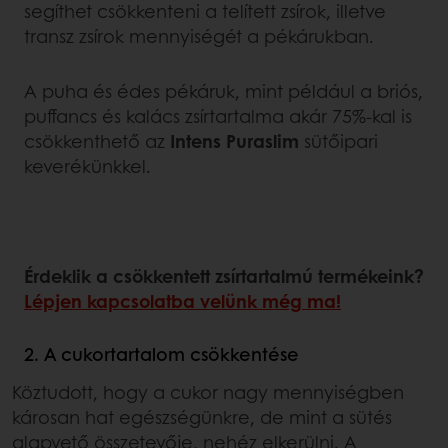
segíthet csökkenteni a telített zsírok, illetve
transz zsírok mennyiségét a pékárukban.
A puha és édes pékáruk, mint például a briós,
puffancs és kalács zsírtartalma akár 75%-kal is
csökkenthető az
Intens Puraslim
sütőipari
keverékünkkel.
Érdeklik a csökkentett zsírtartalmú termékeink?
Lépjen kapcsolatba velünk még ma!
2. A cukortartalom csökkentése
Köztudott, hogy a cukor nagy mennyiségben
károsan hat egészségünkre, de mint a sütés
alapvető összetevője, nehéz elkerülni. A