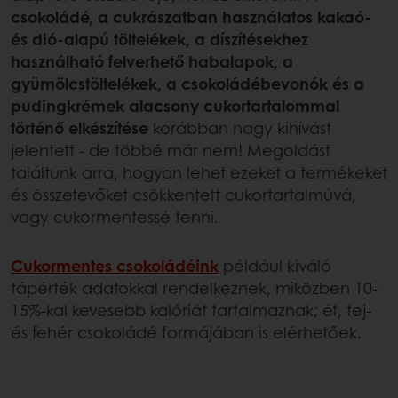
csokoládé, a cukrászatban használatos kakaó-
és dió-alapú töltelékek, a díszítésekhez
használható felverhető habalapok, a
gyümölcstöltelékek, a csokoládébevonók és a
pudingkrémek alacsony cukortartalommal
történő elkészítése
korábban nagy kihívást
jelentett - de többé már nem! Megoldást
találtunk arra, hogyan lehet ezeket a termékeket
és összetevőket csökkentett cukortartalmúvá,
vagy cukormentessé tenni.
Cukormentes csokoládéink
például kiváló
tápérték adatokkal rendelkeznek, miközben 10-
15%-kal kevesebb kalóriát tartalmaznak; ét, tej-
és fehér csokoládé formájában is elérhetőek.