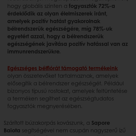
hogy globális szinten a
fogyasztók 72%-a
érdeklődik az olyan élelmiszerek iránt,
amelyek pozitív hatást gyakorolnak
bélrendszerük egészségére, míg 78%-uk
egyetért azzal, hogy a bélrendszerük
egészségének javítása pozitív hatással van az
immunrendszerükre.
Egészséges bélflórát támogató termékeink
olyan összetevőket tartalmaznak, amelyek
elősegítik a bélrendszer egészségét. Például
bizonyos típusú rostokat, amelyek feltüntetése
a terméken segíthet az egészségtudatos
fogyasztók megnyerésében.
Szárított búzakorpás kovászunk, a
Sapore
Baiota
segítségével nem csupán nagyszerű ízű