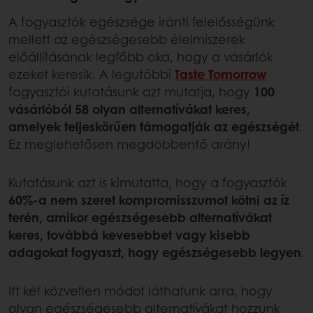
A fogyasztók egészsége iránti felelősségünk
mellett az egészségesebb élelmiszerek
előállításának legfőbb oka, hogy a vásárlók
ezeket keresik. A legutóbbi
Taste Tomorrow
fogyasztói kutatásunk azt mutatja, hogy
100
vásárlóból 58 olyan alternatívákat keres,
amelyek teljeskörűen támogatják az egészségét
.
Ez meglehetősen megdöbbentő arány!
Kutatásunk azt is kimutatta, hogy a fogyasztók
60%-a nem szeret kompromisszumot kötni az íz
terén, amikor egészségesebb alternatívákat
keres, továbbá kevesebbet vagy kisebb
adagokat fogyaszt, hogy egészségesebb legyen
.
Itt két közvetlen módot láthatunk arra, hogy
olyan egészségesebb alternatívákat hozzunk