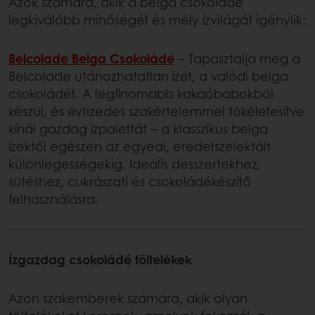
Azok számára, akik a belga csokoládé
legkiválóbb minőségét és mély ízvilágát igénylik:
Belcolade Belga Csokoládé
– Tapasztalja meg a
Belcolade utánozhatatlan ízét, a valódi belga
csokoládét. A legfinomabb kakaóbabokból
készül, és évtizedes szakértelemmel tökéletesítve
kínál gazdag ízpalettát – a klasszikus belga
ízektől egészen az egyedi, eredetszelektált
különlegességekig. Ideális desszertekhez,
sütéshez, cukrászati és csokoládékészítő
felhasználásra.
Ízgazdag csokoládé töltelékek
Azon szakemberek számára, akik olyan