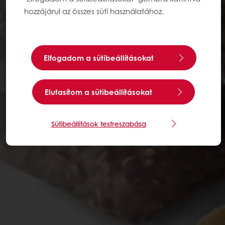
hozzájárul az összes süti használatához.
Elfogadom a sütibeállításokat
Elutasítom a sütibeállításokat
Sütibeállítások testreszabása