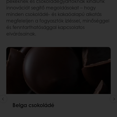
pékeknek és csokoládégyártóknak kínálunk
innovációt segítő megoldásokat – hogy
minden csokoládé- és kakaóalapú alkotás
megfeleljen a fogyasztók ízléssel, minőséggel
és fenntarthatósággal kapcsolatos
elvárásainak.
Belga csokoládé