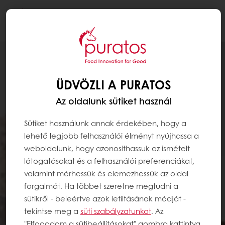
Togg
navi
ÜDVÖZLI A PURATOS
Az oldalunk sütiket használ
Sütiket használunk annak érdekében, hogy a
lehető legjobb felhasználói élményt nyújhassa a
weboldalunk, hogy azonosíthassuk az ismételt
látogatásokat és a felhasználói preferenciákat,
valamint mérhessük és elemezhessük az oldal
forgalmát. Ha többet szeretne megtudni a
sütikről - beleértve azok letiltásának módját -
tekintse meg a
süti szabályzatunkat
. Az
"Elfogadom a sütibeállításokat" gombra kattintva