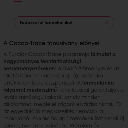
Fedezze fel termékeinket
A Cacao-Trace tanúsítvány előnyei
A Puratos Cacao-Trace programja
túlmutat a
hagyományos fenntarthatósági
kezdeményezéseken
: a kiváló ízélményre és az
ellátási lánc minden szereplője számára
értékteremtésre összpontosít. A
fermentációs
folyamat mesterszintű
irányításával garantáljuk a
kiváló minőségű kakaót, amely minden
alkalommal megfelel szigorú elvárásainknak. Ez
az egyedülálló megközelítés nemcsak a
csokoládé- és kakaóalapú termékek ízét emeli új
szintre, hanem a Minőségi Prémium és