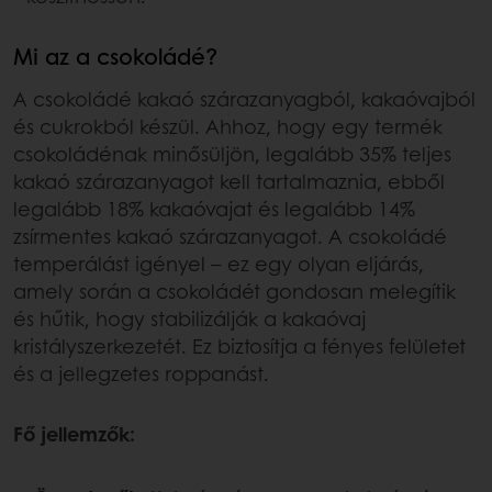
Mi az a csokoládé?
A csokoládé kakaó szárazanyagból, kakaóvajból
és cukrokból készül. Ahhoz, hogy egy termék
csokoládénak minősüljön, legalább 35% teljes
kakaó szárazanyagot kell tartalmaznia, ebből
legalább 18% kakaóvajat és legalább 14%
zsírmentes kakaó szárazanyagot. A csokoládé
temperálást igényel – ez egy olyan eljárás,
amely során a csokoládét gondosan melegítik
és hűtik, hogy stabilizálják a kakaóvaj
kristályszerkezetét. Ez biztosítja a fényes felületet
és a jellegzetes roppanást.
Fő jellemzők: