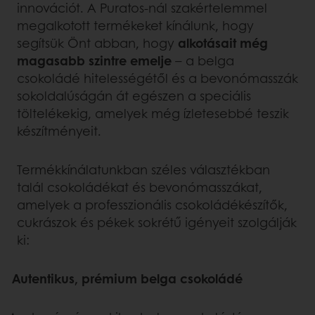
innovációt. A Puratos-nál szakértelemmel
megalkotott termékeket kínálunk, hogy
segítsük Önt abban, hogy
alkotásait még
magasabb szintre emelje
– a belga
csokoládé hitelességétől és a bevonómasszák
sokoldalúságán át egészen a speciális
töltelékekig, amelyek még ízletesebbé teszik
készítményeit.
Termékkínálatunkban széles választékban
talál csokoládékat és bevonómasszákat,
amelyek a professzionális csokoládékészítők,
cukrászok és pékek sokrétű igényeit szolgálják
ki:
Autentikus, prémium belga csokoládé