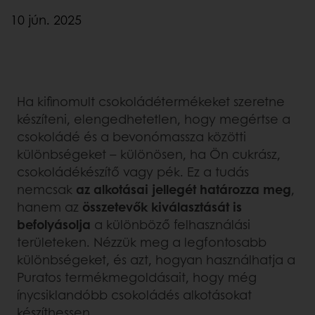
10 jún. 2025
Ha kifinomult csokoládétermékeket szeretne
készíteni, elengedhetetlen, hogy megértse a
csokoládé és a bevonómassza közötti
különbségeket – különösen, ha Ön cukrász,
csokoládékészítő vagy pék. Ez a tudás
nemcsak
az alkotásai jellegét határozza meg
,
hanem az
összetevők kiválasztását is
befolyásolja
a különböző felhasználási
területeken. Nézzük meg a legfontosabb
különbségeket, és azt, hogyan használhatja a
Puratos termékmegoldásait, hogy még
ínycsiklandóbb csokoládés alkotásokat
készíthessen.