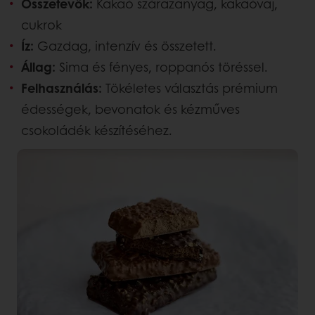
Összetevők:
Kakaó szárazanyag, kakaóvaj,
cukrok
Íz:
Gazdag, intenzív és összetett.
Állag:
Sima és fényes, roppanós töréssel.
Felhasználás:
Tökéletes választás prémium
édességek, bevonatok és kézműves
csokoládék készítéséhez.