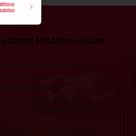
llítások
szabása
OS CENTER FOR BREAD FLAVOUR
 be the reference place
aking industry, scientists and
ployees gather to
e and exchange best
n the different aspects of
rmation and fermentation
. Our aim is to work together