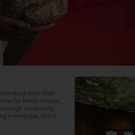
to generat
finished g
imaginatio
ad making more than
enter for Bread Flavour,
urdough biodiversity
ng knowledge, and is