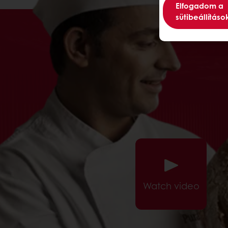
Elfogadom a
sütibeállításo
Watch video