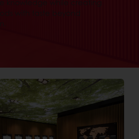
e knowledge while creating
oods with taste beyond
n.