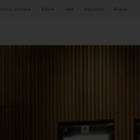
ásárlói szokások
Rólunk
Hírek
Kapcsolat
Állások