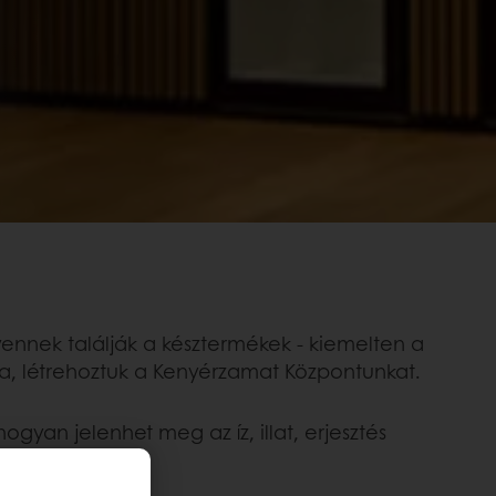
yennek találják a késztermékek - kiemelten a
ra, létrehoztuk a Kenyérzamat Központunkat.
yan jelenhet meg az íz, illat, erjesztés
ezetét.