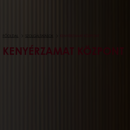
FŐOLDAL
SZOLGÁLTATÁSOK
KENYÉRZAMAT KÖZPONT
KENYÉRZAMAT KÖZPONT