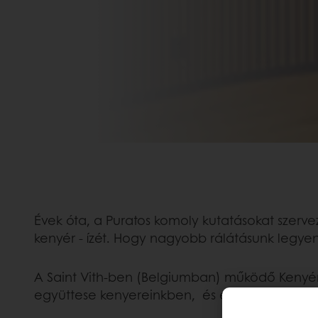
Évek óta, a Puratos komoly kutatásokat szerve
kenyér - ízét. Hogy nagyobb rálátásunk legye
A Saint Vith-ben (Belgiumban) működő Kenyérza
együttese kenyereinkben, és ez mennyiben b