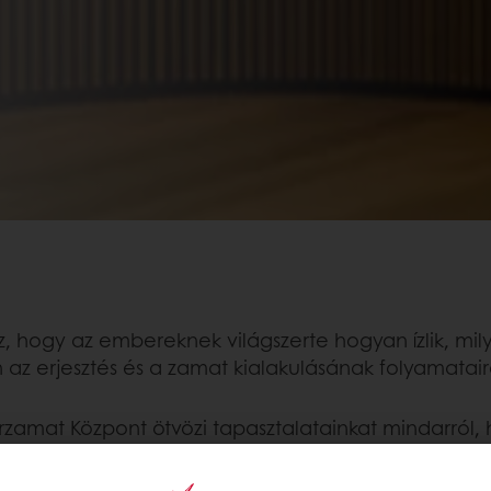
z, hogy az embereknek világszerte hogyan ízlik, mil
n az erjesztés és a zamat kialakulásának folyamatai
mat Központ ötvözi tapasztalatainkat mindarról, hog
efolyásolja magának a kenyérnek zamatát és szerk