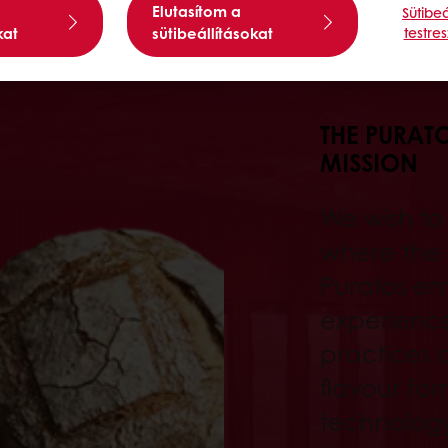
Elutasítom a
Sütibeá
kat
sütibeállításokat
testre
THE PURAT
MISSION
We wish to
where the b
Puratos em
experienc
practices o
flavour fo
technology