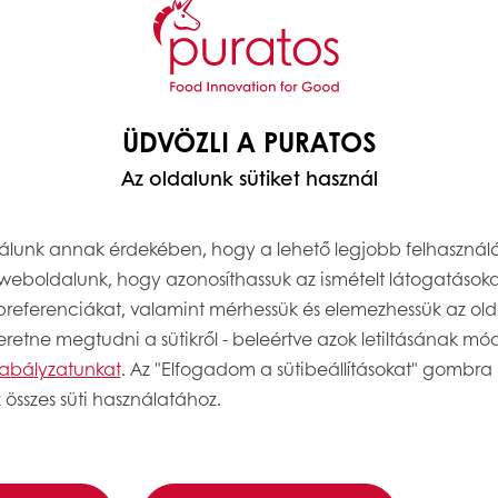
pth research into how people around the world expe
ts in bread flavour and fermentation, we opened the 
ÜDVÖZLI A PURATOS
Az oldalunk sütiket használ
Bread Flavour combines our expertise in taste, flavo
ead.
nálunk annak érdekében, hogy a lehető legjobb felhasznál
weboldalunk, hogy azonosíthassuk az ismételt látogatásoka
 preferenciákat, valamint mérhessük és elemezhessük az old
retne megtudni a sütikről - beleértve azok letiltásának módj
szabályzatunkat
. Az "Elfogadom a sütibeállításokat" gombra 
 összes süti használatához.