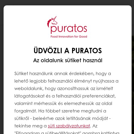
Togg
navi
ÜDVÖZLI A PURATOS
Az oldalunk sütiket használ
Sütiket használunk annak érdekében, hogy a
lehető legjobb felhasználói élményt nyújhassa a
weboldalunk, hogy azonosíthassuk az ismételt
látogatásokat és a felhasználói preferenciákat,
valamint mérhessük és elemezhessük az oldal
forgalmát. Ha többet szeretne megtudni a
sütikről - beleértve azok letiltásának módját -
tekintse meg a
süti szabályzatunkat
. Az
"Elfogadom a sütibeállításokat" gombra kattintva