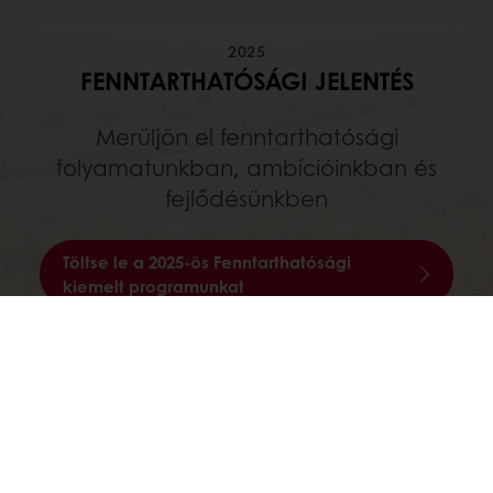
2025
FENNTARTHATÓSÁGI JELENTÉS
Merüljön el fenntarthatósági
folyamatunkban, ambícióinkban és
fejlődésünkben
Töltse le a 2025-ös Fenntarthatósági
kiemelt programunkat
Termékeink
Receptek
Szolgáltatások