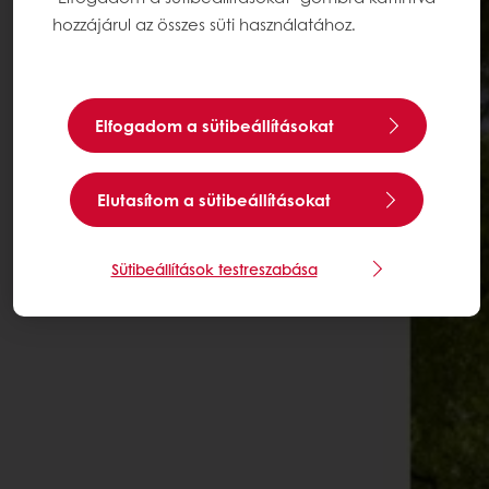
hozzájárul az összes süti használatához.
Elfogadom a sütibeállításokat
Elutasítom a sütibeállításokat
Sütibeállítások testreszabása