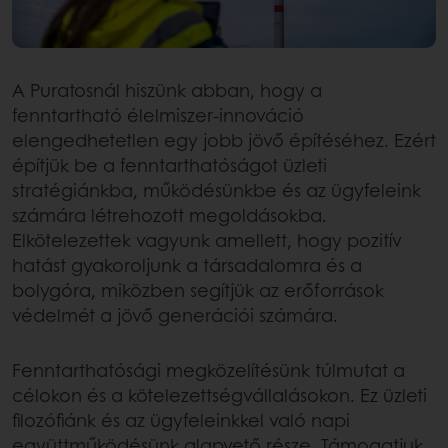
A Puratosnál hiszünk abban, hogy a
fenntartható élelmiszer-innováció
elengedhetetlen egy jobb jövő építéséhez. Ezért
építjük be a fenntarthatóságot üzleti
stratégiánkba, működésünkbe és az ügyfeleink
számára létrehozott megoldásokba.
Elkötelezettek vagyunk amellett, hogy pozitív
hatást gyakoroljunk a társadalomra és a
bolygóra, miközben segítjük az erőforrások
védelmét a jövő generációi számára.
Fenntarthatósági megközelítésünk túlmutat a
célokon és a kötelezettségvállalásokon. Ez üzleti
filozófiánk és az ügyfeleinkkel való napi
együttműködésünk alapvető része. Támogatjuk