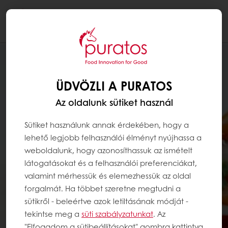
Togg
navi
ÜDVÖZLI A PURATOS
Az oldalunk sütiket használ
Sütiket használunk annak érdekében, hogy a
lehető legjobb felhasználói élményt nyújhassa a
weboldalunk, hogy azonosíthassuk az ismételt
látogatásokat és a felhasználói preferenciákat,
valamint mérhessük és elemezhessük az oldal
forgalmát. Ha többet szeretne megtudni a
sütikről - beleértve azok letiltásának módját -
tekintse meg a
süti szabályzatunkat
. Az
"Elfogadom a sütibeállításokat" gombra kattintva