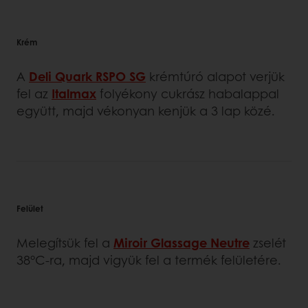
Krém
A
Deli Quark RSPO SG
krémtúró alapot verjük
fel az
Italmax
folyékony cukrász habalappal
együtt, majd vékonyan kenjük a 3 lap közé.
Felület
Melegítsük fel a
Miroir Glassage Neutre
zselét
38°C-ra, majd vigyük fel a termék felületére.