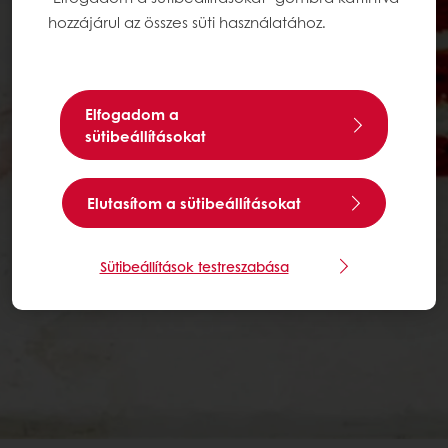
hozzájárul az összes süti használatához.
Elfogadom a
sütibeállításokat
Elutasítom a sütibeállításokat
Sütibeállítások testreszabása