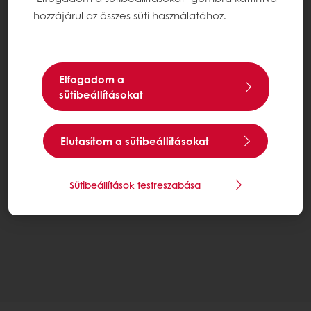
hozzájárul az összes süti használatához.
Elfogadom a
sütibeállításokat
Elutasítom a sütibeállításokat
Sütibeállítások testreszabása