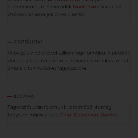
csomómentesre. A maradék
Montamixet
verjük fel
70%-osra és keverjük össze a kettőt.
ÖSSZEÁLLÍTÁS
Helyezzük a pálcikákat szilikon fagyiformába. A piskótát
daraboljuk apró kockára és keverjük a krémhez, majd
öntsük a formákba és fagyasszuk le.
BEVONÁS
Fagyasztás után fordítsuk ki a formából és még
fagyosan mártsuk bele
Carat Decorcrem Darkba
.