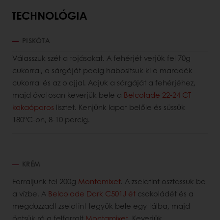
TECHNOLÓGIA
PISKÓTA
Válasszuk szét a tojásokat. A fehérjét verjük fel 70g
cukorral, a sárgáját pedig habosítsuk ki a maradék
cukorral és az olajjal. Adjuk a sárgáját a fehérjéhez,
majd óvatosan keverjük bele a
Belcolade 22-24 CT
kakaóporos
lisztet. Kenjünk lapot belőle és süssük
180°C-on, 8-10 percig.
KRÉM
Forraljunk fel 200g
Montamixet
. A zselatint osztassuk be
a vízbe. A
Belcolade Dark C501J ét
csokoládét és a
megduzzadt zselatint tegyük bele egy tálba, majd
öntsük rá a felforralt
Montamixet
. Keverjük