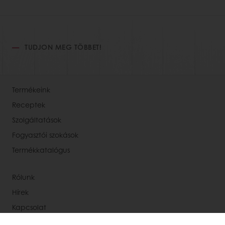
TUDJON MEG TÖBBET!
Termékeink
Receptek
Szolgáltatások
Fogyasztói szokások
Termékkatalógus
Rólunk
Hírek
Kapcsolat
Állásajánlataink