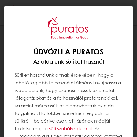
Togg
navi
RECEPTEK
PÁLCIKÁS RIGÓ JANCSI
ÜDVÖZLI A PURATOS
Az oldalunk sütiket használ
Sütiket használunk annak érdekében, hogy a
lehető legjobb felhasználói élményt nyújhassa a
weboldalunk, hogy azonosíthassuk az ismételt
látogatásokat és a felhasználói preferenciákat,
valamint mérhessük és elemezhessük az oldal
forgalmát. Ha többet szeretne megtudni a
sütikről - beleértve azok letiltásának módját -
tekintse meg a
süti szabályzatunkat
. Az
"Elfogadom a sütibeállításokat" gombra kattintva