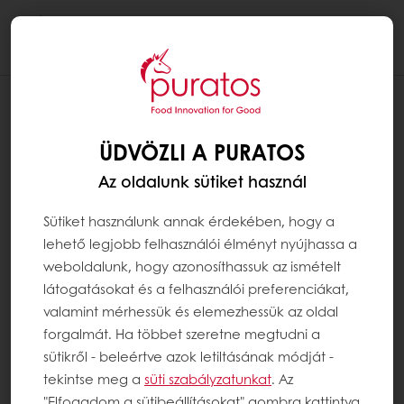
Togg
navi
ÜDVÖZLI A PURATOS
Az oldalunk sütiket használ
Sütiket használunk annak érdekében, hogy a
lehető legjobb felhasználói élményt nyújhassa a
weboldalunk, hogy azonosíthassuk az ismételt
látogatásokat és a felhasználói preferenciákat,
valamint mérhessük és elemezhessük az oldal
forgalmát. Ha többet szeretne megtudni a
sütikről - beleértve azok letiltásának módját -
tekintse meg a
süti szabályzatunkat
. Az
"Elfogadom a sütibeállításokat" gombra kattintva