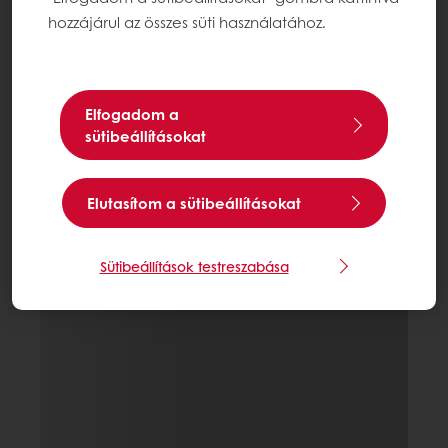
hozzájárul az összes süti használatához.
Elfogadom a
sütibeállításokat
Elutasítom a sütibeállításokat
Sütibeállítások testreszabása