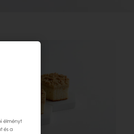
ói élményt
t és a