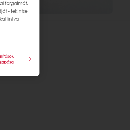
al forgalmát.
át - tekintse
kattintva
llítások
szabása