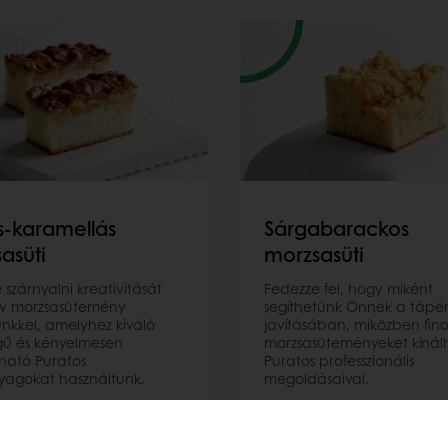
-karamellás
Sárgabarackos
asüti
morzsasüti
szárnyalni kreativitását
Fedezze fel, hogy miként
ív morzsasütemény
segíthetünk Önnek a tápé
nkkel, amelyhez kiváló
javításában, miközben fin
ű és kényelmesen
morzsasüteményeket kínál
ható Puratos
Puratos professzionális
agokat használtunk.
megoldásaival.
en
Bővebben