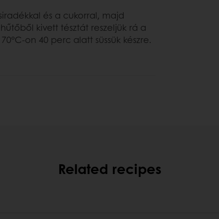
radékkal és a cukorral, majd
űtőből kivett tésztát reszeljük rá a
170°C-on 40 perc alatt süssük készre.
Related recipes