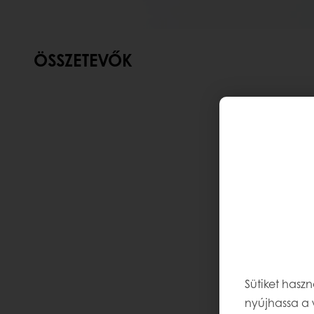
ÖSSZETEVŐK
Sütiket hasz
nyújhassa a 