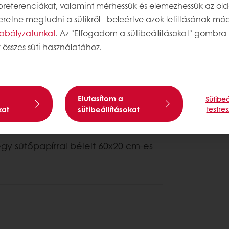
 preferenciákat, valamint mérhessük és elemezhessük az old
retne megtudni a sütikről - beleértve azok letiltásának módj
szabályzatunkat
. Az "Elfogadom a sütibeállításokat" gombra 
 összes süti használatához.
Elutasítom a
Sütibeá
kat
sütibeállításokat
testre
 egy sütőpapírral bélelt 60x20 cm-es