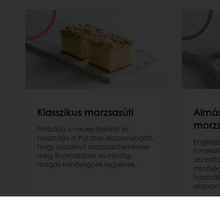
Klasszikus morzsasüti
Almás
morzs
Próbálja ki receptjeinket és
használja a Puratos alapanyagait,
Engedje 
hogy klasszikus morzsasüteményei
innovat
még finomabbak és mindig
receptü
magas minőségűek legyenek.
minőség
használ
alapany
Bővebben
Bővebb