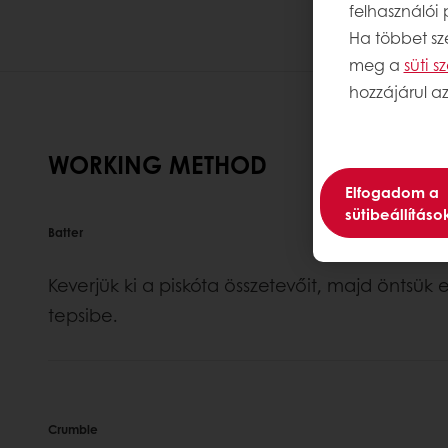
felhasználói
Ha többet sze
meg a
süti 
hozzájárul az
WORKING METHOD
Elfogadom a
sütibeállításo
Batter
Keverjük ki a piskóta összetevőit, majd öntsük
tepsibe.
Crumble