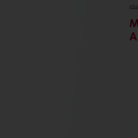
FŐO
M
A