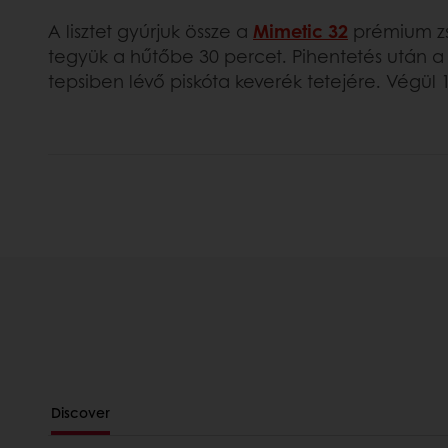
A lisztet gyúrjuk össze a
Mimetic 32
prémium zsi
tegyük a hűtőbe 30 percet. Pihentetés után a h
tepsiben lévő piskóta keverék tetejére. Végül 
Discover