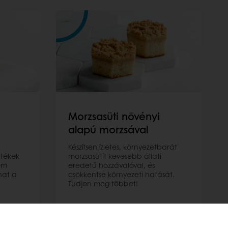
Morzsasüti növényi
alapú morzsával
Készítsen ízletes, környezetbarát
rtékek
morzsasütit kevesebb állati
om
eredetű hozzávalóval, és
hat a
csökkentse környezeti hatását.
Tudjon meg többet!
Bővebben