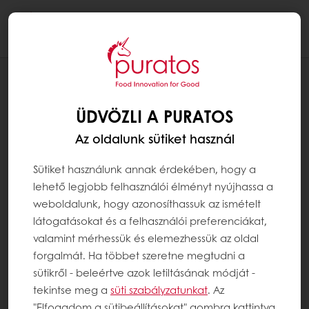
Togg
navi
RECEPTEK
MAZSOLÁS FONOTT
ÜDVÖZLI A PURATOS
Az oldalunk sütiket használ
Sütiket használunk annak érdekében, hogy a
lehető legjobb felhasználói élményt nyújhassa a
weboldalunk, hogy azonosíthassuk az ismételt
látogatásokat és a felhasználói preferenciákat,
valamint mérhessük és elemezhessük az oldal
forgalmát. Ha többet szeretne megtudni a
sütikről - beleértve azok letiltásának módját -
tekintse meg a
süti szabályzatunkat
. Az
"Elfogadom a sütibeállításokat" gombra kattintva