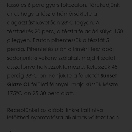
lassú és 6 perc gyors fokozaton. Törekedjünk
arra, hogy a tészta hőmérséklete a
dagasztást követően 28°C legyen. A
tésztaérés 20 perc, a tészta feladási súlya 150
g legyen. Ezután pihentessük a tésztát 5
percig. Pihentetés után a kimért tésztából
sodorjunk ki vékony szálakat, majd 4 szálat
összefonva helyezzük lemezre. Kelesszük 45
percig 38°C-on. Kenjük le a felületét
Sunset
Glaze CL
felületi fénnyel, majd süssük készre
175°C-on 25-30 perc alatt.
Receptünket az alábbi linkre kattintva
letöltheti nyomtatásra alkalmas változatban.