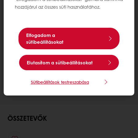
hozzájárul az összes süti használatához.
Elfogadom a
sütibeállításokat
Elutasítom a sütibeállításokat
Sütibeállítások testreszabása
ÖSSZETEVŐK