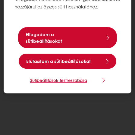
hozzájárul az összes süti használatához.
Elfogadom a
sütibeállításokat
Elutasítom a sütibeállításokat
Sütibeállítások testreszabása