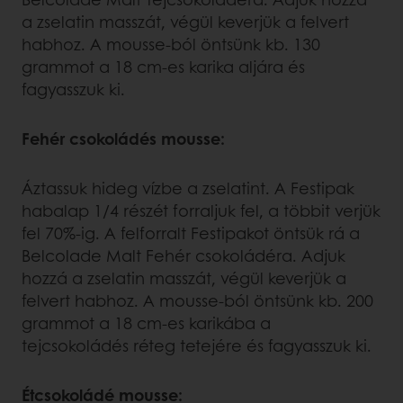
a zselatin masszát, végül keverjük a felvert
habhoz. A mousse-ból öntsünk kb. 130
grammot a 18 cm-es karika aljára és
fagyasszuk ki.
Fehér csokoládés mousse:
Áztassuk hideg vízbe a zselatint. A Festipak
habalap 1/4 részét forraljuk fel, a többit verjük
fel 70%-ig. A felforralt Festipakot öntsük rá a
Belcolade Malt Fehér csokoládéra. Adjuk
hozzá a zselatin masszát, végül keverjük a
felvert habhoz. A mousse-ból öntsünk kb. 200
grammot a 18 cm-es karikába a
tejcsokoládés réteg tetejére és fagyasszuk ki.
Étcsokoládé mousse: