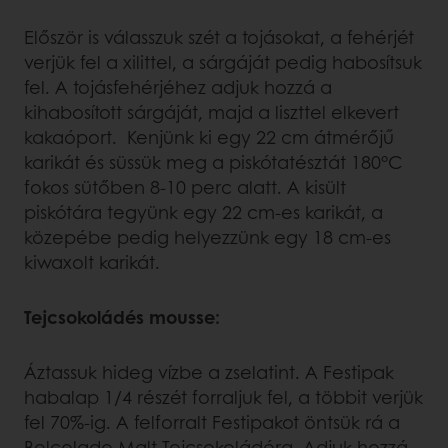
Először is válasszuk szét a tojásokat, a fehérjét
verjük fel a xilittel, a sárgáját pedig habosítsuk
fel. A tojásfehérjéhez adjuk hozzá a
kihabosított sárgáját, majd a liszttel elkevert
kakaóport. Kenjünk ki egy 22 cm átmérőjű
karikát és süssük meg a piskótatésztát 180°C
fokos sütőben 8-10 perc alatt. A kisült
piskótára tegyünk egy 22 cm-es karikát, a
közepébe pedig helyezzünk egy 18 cm-es
kiwaxolt karikát.
Tejcsokoládés mousse:
Áztassuk hideg vízbe a zselatint. A Festipak
habalap 1/4 részét forraljuk fel, a többit verjük
fel 70%-ig. A felforralt Festipakot öntsük rá a
Belcolade Malt Tejcsokoládéra. Adjuk hozzá