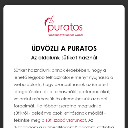
Togg
navi
RECEPTEK
BELGA TRIPLA CSOKIS MOUSSE
ÜDVÖZLI A PURATOS
HOZZÁADOTT CUKOR NÉLKÜL
Az oldalunk sütiket használ
Sütiket használunk annak érdekében, hogy a
lehető legjobb felhasználói élményt nyújhassa a
weboldalunk, hogy azonosíthassuk az ismételt
látogatásokat és a felhasználói preferenciákat,
valamint mérhessük és elemezhessük az oldal
forgalmát. Ha többet szeretne megtudni a
sütikről - beleértve azok letiltásának módját -
tekintse meg a
süti szabályzatunkat
. Az
"Elfogadom a sütibeállításokat" gombra kattintva