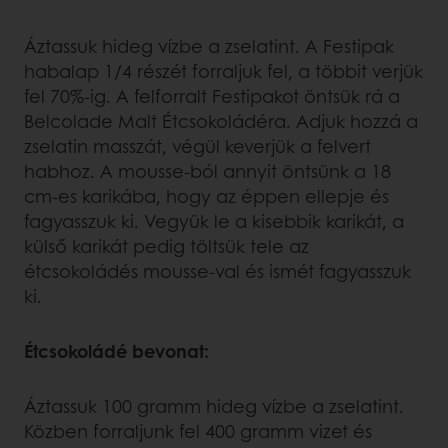
Áztassuk hideg vízbe a zselatint. A Festipak
habalap 1/4 részét forraljuk fel, a többit verjük
fel 70%-ig. A felforralt Festipakot öntsük rá a
Belcolade Malt Étcsokoládéra. Adjuk hozzá a
zselatin masszát, végül keverjük a felvert
habhoz. A mousse-ból annyit öntsünk a 18
cm-es karikába, hogy az éppen ellepje és
fagyasszuk ki. Vegyük le a kisebbik karikát, a
külső karikát pedig töltsük tele az
étcsokoládés mousse-val és ismét fagyasszuk
ki.
Étcsokoládé bevonat:
Áztassuk 100 gramm hideg vízbe a zselatint.
Közben forraljunk fel 400 gramm vizet és