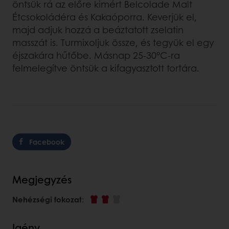
öntsük rá az előre kimért Belcolade Malt
Étcsokoládéra és Kakaóporra. Keverjük el,
majd adjuk hozzá a beáztatott zselatin
masszát is. Turmixoljuk össze, és tegyük el egy
éjszakára hűtőbe. Másnap 25-30°C-ra
felmelegítve öntsük a kifagyasztott tortára.
Facebook
Megjegyzés
Nehézségi fokozat
:
Igény