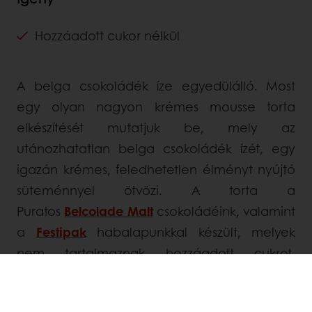
Hozzáadott cukor nélkül
A belga csokoládék íze egyedülálló. Most
egy olyan nagyon krémes mousse torta
elkészítését mutatjuk be, mely az
utánozhatatlan belga csokoládék ízét, egy
igazán krémes, feledhetetlen élményt nyújtó
süteménnyel ötvözi. A torta a
Puratos
Belcolade Malt
csokoládéink, valamint
a
Festipak
habalapunkkal készült, melyek
nem tartalmaznak hozzáadott cukrot.
Próbálja ki Ön is és győződjön meg róla, hogy
a tripla csokis mousse ízélménye azonos a