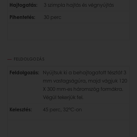
Hajtogatás:
3 szimpla hajtás és végnyújtás
Pihentetés:
30 perc
FELDOLGOZÁS
Feldolgozás:
Nyújtsuk ki a behajtogatott tésztát 3
mm vastagságúra, majd vágjuk 120
X 300 mm-es háromszög
formákra.
Végül tekerjük fel.
Kelesztés:
45 perc, 32°C-on