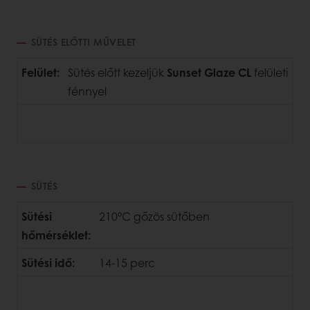
SÜTÉS ELŐTTI MŰVELET
Felület:
Sütés előtt kezeljük
Sunset Glaze CL
felületi
fénnyel
SÜTÉS
Sütési
210°C gőzös sütőben
hőmérséklet:
Sütési idő:
14-15 perc