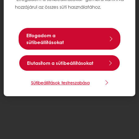
hozzájárul az összes süti használatához.
Elfogadom a
sütibeállításokat
Elutasítom a sütibeállításokat
Sütibeállítások testreszabása