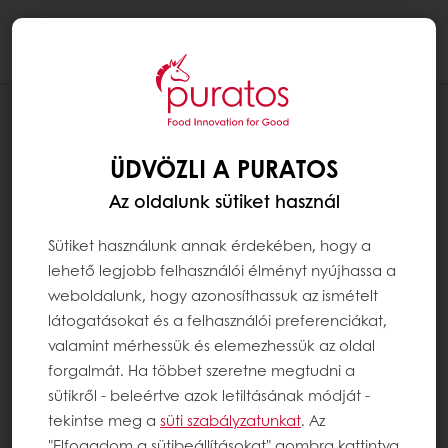
Togg
navi
RECEPTEK
VEGÁN TELJES KIŐRLÉSŰ CROISSANT
ÜDVÖZLI A PURATOS
Az oldalunk sütiket használ
Sütiket használunk annak érdekében, hogy a
lehető legjobb felhasználói élményt nyújhassa a
weboldalunk, hogy azonosíthassuk az ismételt
látogatásokat és a felhasználói preferenciákat,
valamint mérhessük és elemezhessük az oldal
forgalmát. Ha többet szeretne megtudni a
sütikről - beleértve azok letiltásának módját -
tekintse meg a
süti szabályzatunkat
. Az
"Elfogadom a sütibeállításokat" gombra kattintva