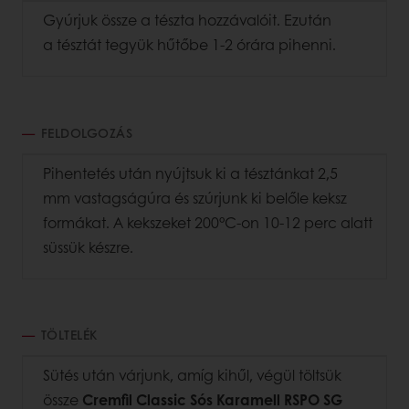
Gyúrjuk össze a tészta hozzávalóit. Ezután
a
tésztát tegyük hűtőbe 1-2 órára pihenni.
FELDOLGOZÁS
Pihentetés után nyújtsuk ki a tésztánkat 2,5
mm vastagságúra és szúrjunk ki belőle keksz
formákat. A kekszeket 200°C-on 10-12 perc alatt
süssük
készre.
TÖLTELÉK
Sütés után várjunk, amíg kihűl, végül töltsük
össze
Cremfil Classic Sós Karamell RSPO SG