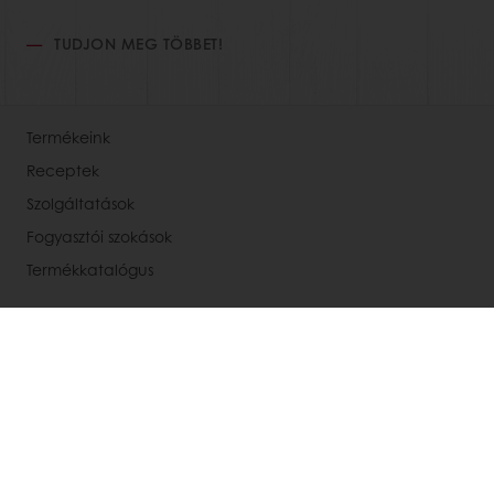
TUDJON MEG TÖBBET!
Termékeink
Receptek
Szolgáltatások
Fogyasztói szokások
Termékkatalógus
Rólunk
Hírek
Kapcsolat
Állásajánlataink
Válasszon országot!