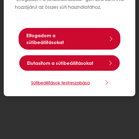
hozzájárul az összes süti használatához.
Elfogadom a
sütibeállításokat
Elutasítom a sütibeállításokat
Sütibeállítások testreszabása