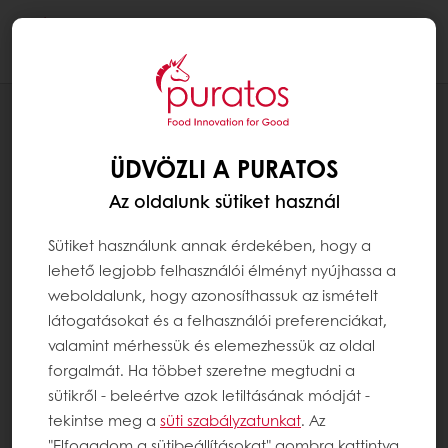
Togg
navi
RECEPTEK
SÓS KARAMELLÁS FALATKA
ÜDVÖZLI A PURATOS
Az oldalunk sütiket használ
Sütiket használunk annak érdekében, hogy a
lehető legjobb felhasználói élményt nyújhassa a
weboldalunk, hogy azonosíthassuk az ismételt
látogatásokat és a felhasználói preferenciákat,
valamint mérhessük és elemezhessük az oldal
forgalmát. Ha többet szeretne megtudni a
sütikről - beleértve azok letiltásának módját -
tekintse meg a
süti szabályzatunkat
. Az
"Elfogadom a sütibeállításokat" gombra kattintva