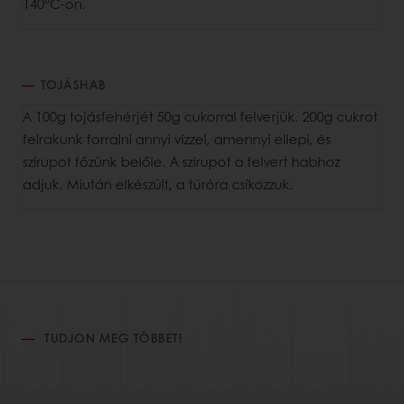
140°C-on.
TOJÁSHAB
A 100g tojásfehérjét 50g cukorral felverjük. 200g cukrot
felrakunk forralni annyi vízzel, amennyi ellepi, és
szirupot főzünk belőle. A szirupot a felvert habhoz
adjuk. Miután elkészült, a túróra csíkozzuk.
TUDJON MEG TÖBBET!