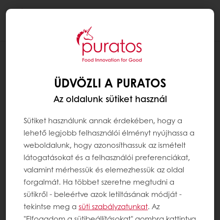
Togg
navi
RECEPTEK
RÁKÓCZI TÚRÓS TART
ÜDVÖZLI A PURATOS
Az oldalunk sütiket használ
Sütiket használunk annak érdekében, hogy a
lehető legjobb felhasználói élményt nyújhassa a
weboldalunk, hogy azonosíthassuk az ismételt
látogatásokat és a felhasználói preferenciákat,
valamint mérhessük és elemezhessük az oldal
forgalmát. Ha többet szeretne megtudni a
sütikről - beleértve azok letiltásának módját -
tekintse meg a
süti szabályzatunkat
. Az
"Elfogadom a sütibeállításokat" gombra kattintva