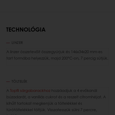
TECHNOLÓGIA
LINZER
A linzer összetevőit összegyúrjuk és 146x34x20 mm-es
tart formába helyezzük, majd 200°C-on, 7 percig sütjük.
TÖLTELÉK
A
Topfil sárgabarackhoz
hozzáadjuk a 4 evőkanál
búzadarát, a vaníliás cukrot és a reszelt citromhéjat. A
kihűlt tartokat megkenjük a töltelékkel és
túrótöltelékkel töltjük. Visszatesszük sülni 7 percre,