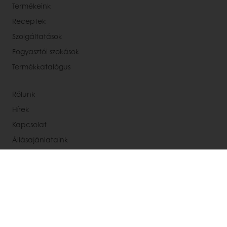
Termékeink
Receptek
Szolgáltatások
Fogyasztói szokások
Termékkatalógus
Rólunk
Hírek
Kapcsolat
Állásajánlataink
Válasszon országot!
Vállalati weboldal
+36 1 881-6800
Office@puratos.hu