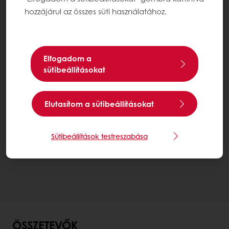
hozzájárul az összes süti használatához.
Elfogadom a
sütibeállításokat
Elutasítom a sütibeállításokat
Sütibeállítások testreszabása
ÖSSZETEVŐK