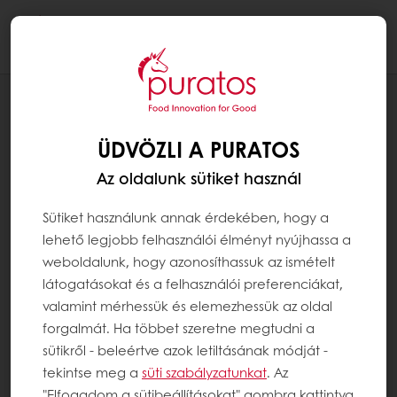
Togg
navi
RECEPTEK
PÜNKÖSDI KOVÁSZOS KALÁCS
ÜDVÖZLI A PURATOS
Az oldalunk sütiket használ
Sütiket használunk annak érdekében, hogy a
lehető legjobb felhasználói élményt nyújhassa a
weboldalunk, hogy azonosíthassuk az ismételt
látogatásokat és a felhasználói preferenciákat,
valamint mérhessük és elemezhessük az oldal
forgalmát. Ha többet szeretne megtudni a
sütikről - beleértve azok letiltásának módját -
tekintse meg a
süti szabályzatunkat
. Az
"Elfogadom a sütibeállításokat" gombra kattintva