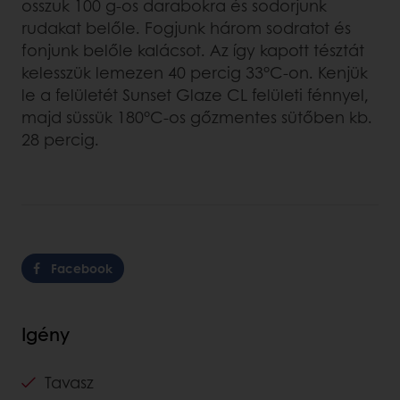
osszuk 100 g-os darabokra és sodorjunk
rudakat belőle. Fogjunk három sodratot és
fonjunk belőle kalácsot. Az így kapott tésztát
kelesszük lemezen 40 percig 33°C-on. Kenjük
le a felületét Sunset Glaze CL felületi fénnyel,
majd süssük 180°C-os gőzmentes sütőben kb.
28 percig.
Facebook
Igény
Tavasz