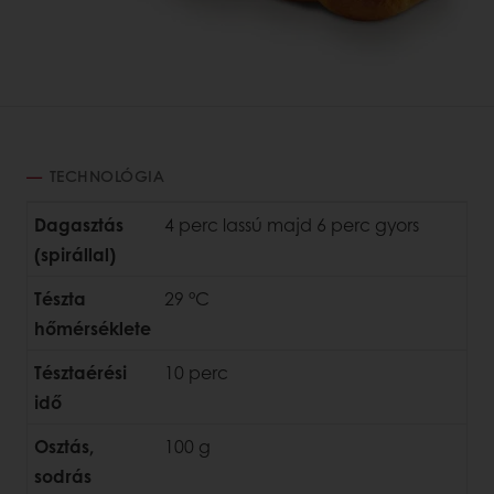
TECHNOLÓGIA
Dagasztás
4 perc lassú majd 6 perc gyors
(spirállal)
Tészta
29 °C
hőmérséklete
Tésztaérési
10 perc
idő
Osztás,
100 g
sodrás