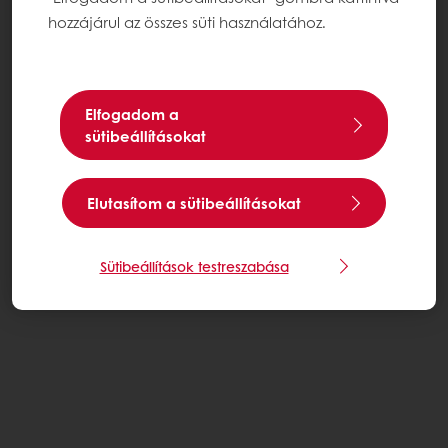
hozzájárul az összes süti használatához.
Elfogadom a
sütibeállításokat
Elutasítom a sütibeállításokat
Sütibeállítások testreszabása