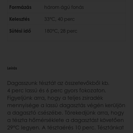
Formázás
három ágú fonás
Kelesztés
33°C, 40 perc
Sütési idő
180°C, 28 perc
Leírás
Dagasszunk tésztát az összetevőkből kb.
4 perc lassú és 6 perc gyors fokozaton.
Figyeljünk arra, hogy a teljes zsiradék
mennyisége a lassú dagasztás végén kerüljön
a dagasztó csészébe. Törekedjünk arra, hogy
a tészta hőmérséklete a dagasztást követően
29°C legyen. A tésztaérés 10 perc. Tésztánkat