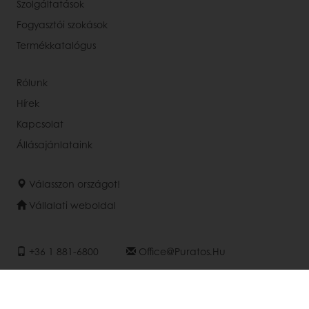
Szolgáltatások
Fogyasztói szokások
Termékkatalógus
Rólunk
Hírek
Kapcsolat
Állásajánlataink
Válasszon országot!
Vállalati weboldal
+36 1 881-6800
Office@puratos.hu