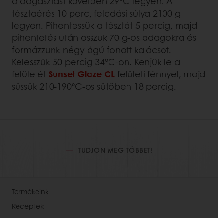
a dagasztást követően 29°C legyen. A
tésztaérés 10 perc, feladási súlya 2100 g
legyen. Pihentessük a tésztát 5 percig, majd
pihentetés után osszuk 70 g-os adagokra és
formázzunk négy ágú fonott kalácsot.
Kelesszük 50 percig 34°C-on. Kenjük le a
felületét
Sunset Glaze CL
felületi fénnyel, majd
süssük 210-190°C-os sütőben 18 percig.
TUDJON MEG TÖBBET!
Termékeink
Receptek