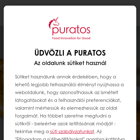
Togg
navi
ÜDVÖZLI A PURATOS
Az oldalunk sütiket használ
Sütiket használunk annak érdekében, hogy a
lehető legjobb felhasználói élményt nyújhassa a
weboldalunk, hogy azonosíthassuk az ismételt
látogatásokat és a felhasználói preferenciákat,
valamint mérhessük és elemezhessük az oldal
forgalmát. Ha többet szeretne megtudni a
sütikről - beleértve azok letiltásának módját -
tekintse meg a
süti szabályzatunkat
. Az
"Elfogadom a sütibeállításokat" gombra kattintva