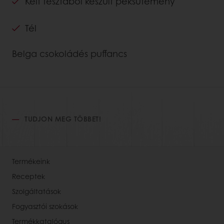
Kelt tésztából készült péksütemény
Tél
Belga csokoládés puffancs
TUDJON MEG TÖBBET!
Termékeink
Receptek
Szolgáltatások
Fogyasztói szokások
Termékkatalógus