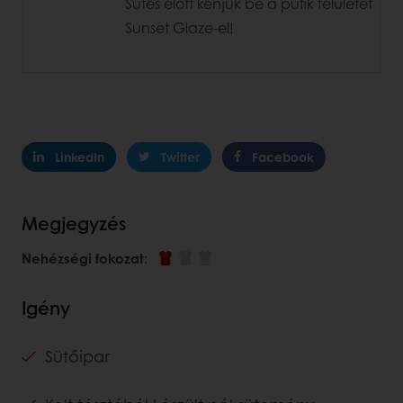
Sütés előtt kenjük be a pufik felületét
Sunset Glaze-el!
LinkedIn
Twitter
Facebook
Megjegyzés
Nehézségi fokozat
:
Igény
Sütőipar