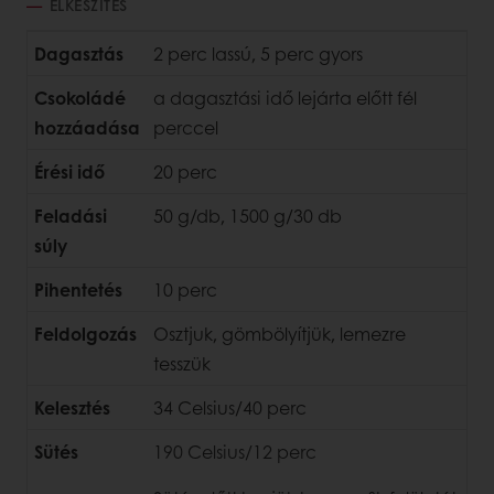
ELKÉSZÍTÉS
Dagasztás
2 perc lassú, 5 perc gyors
Csokoládé
a dagasztási idő lejárta előtt fél
hozzáadása
perccel
Érési idő
20 perc
Feladási
50 g/db, 1500 g/30 db
súly
Pihentetés
10 perc
Feldolgozás
Osztjuk, gömbölyítjük, lemezre
tesszük
Kelesztés
34 Celsius/40 perc
Sütés
190 Celsius/12 perc