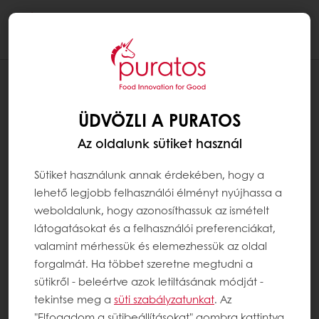
Togg
navi
RECEPTEK
CHOCOPUF
ÜDVÖZLI A PURATOS
Az oldalunk sütiket használ
Sütiket használunk annak érdekében, hogy a
lehető legjobb felhasználói élményt nyújhassa a
weboldalunk, hogy azonosíthassuk az ismételt
látogatásokat és a felhasználói preferenciákat,
valamint mérhessük és elemezhessük az oldal
forgalmát. Ha többet szeretne megtudni a
sütikről - beleértve azok letiltásának módját -
tekintse meg a
süti szabályzatunkat
. Az
"Elfogadom a sütibeállításokat" gombra kattintva