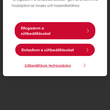
hozzájárul az összes süti használatához.
Elfogadom a
sütibeállításokat
Elutasítom a sütibeállításokat
Sütibeállítások testreszabása