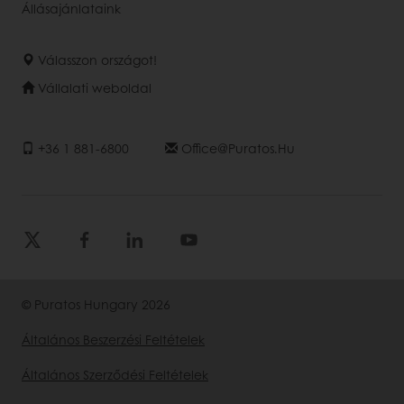
Állásajánlataink
Válasszon országot!
Vállalati weboldal
+36 1 881-6800
Office@puratos.hu
© Puratos Hungary 2026
Általános Beszerzési Feltételek
Általános Szerződési Feltételek