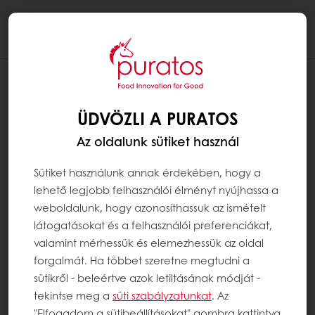
Togg
navi
ÜDVÖZLI A PURATOS
Az oldalunk sütiket használ
Sütiket használunk annak érdekében, hogy a
lehető legjobb felhasználói élményt nyújhassa a
weboldalunk, hogy azonosíthassuk az ismételt
látogatásokat és a felhasználói preferenciákat,
valamint mérhessük és elemezhessük az oldal
forgalmát. Ha többet szeretne megtudni a
sütikről - beleértve azok letiltásának módját -
tekintse meg a
süti szabályzatunkat
. Az
"Elfogadom a sütibeállításokat" gombra kattintva