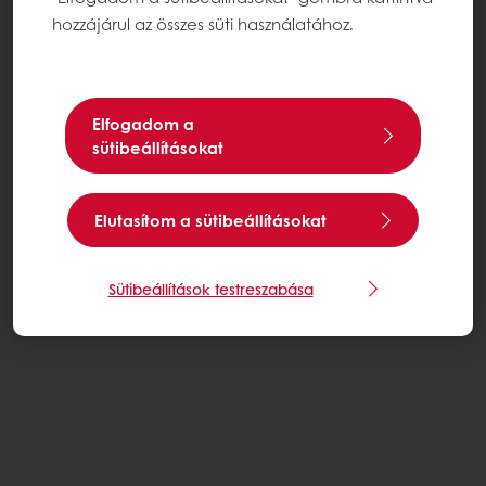
hozzájárul az összes süti használatához.
Elfogadom a
sütibeállításokat
Elutasítom a sütibeállításokat
Sütibeállítások testreszabása