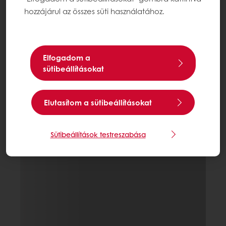
hozzájárul az összes süti használatához.
Elfogadom a
sütibeállításokat
Elutasítom a sütibeállításokat
Sütibeállítások testreszabása