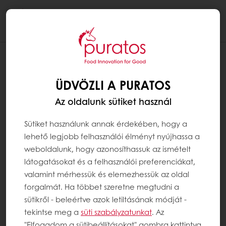
Togg
navi
ÜDVÖZLI A PURATOS
Az oldalunk sütiket használ
Sütiket használunk annak érdekében, hogy a
lehető legjobb felhasználói élményt nyújhassa a
weboldalunk, hogy azonosíthassuk az ismételt
látogatásokat és a felhasználói preferenciákat,
valamint mérhessük és elemezhessük az oldal
forgalmát. Ha többet szeretne megtudni a
sütikről - beleértve azok letiltásának módját -
tekintse meg a
süti szabályzatunkat
. Az
"Elfogadom a sütibeállításokat" gombra kattintva