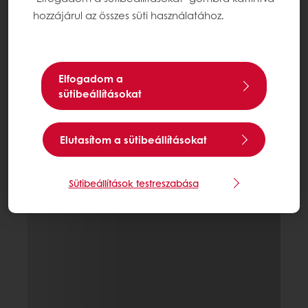
hozzájárul az összes süti használatához.
Elfogadom a
sütibeállításokat
Elutasítom a sütibeállításokat
Sütibeállítások testreszabása