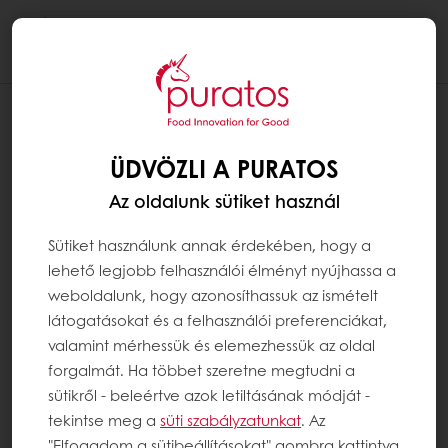
Togg
navi
ÜDVÖZLI A PURATOS
Az oldalunk sütiket használ
Sütiket használunk annak érdekében, hogy a
lehető legjobb felhasználói élményt nyújhassa a
weboldalunk, hogy azonosíthassuk az ismételt
látogatásokat és a felhasználói preferenciákat,
valamint mérhessük és elemezhessük az oldal
forgalmát. Ha többet szeretne megtudni a
sütikről - beleértve azok letiltásának módját -
tekintse meg a
süti szabályzatunkat
. Az
"Elfogadom a sütibeállításokat" gombra kattintva