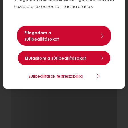
hozzájárul az összes süti használatához.
Elfogadom a
sütibeállításokat
Elutasítom a sütibeállításokat
Sütibeállítások testreszabása