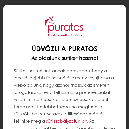
Togg
navi
ÜDVÖZLI A PURATOS
Az oldalunk sütiket használ
Sütiket használunk annak érdekében, hogy a
lehető legjobb felhasználói élményt nyújhassa a
weboldalunk, hogy azonosíthassuk az ismételt
látogatásokat és a felhasználói preferenciákat,
valamint mérhessük és elemezhessük az oldal
forgalmát. Ha többet szeretne megtudni a
sütikről - beleértve azok letiltásának módját -
tekintse meg a
süti szabályzatunkat
. Az
"Elfogadom a sütibeállításokat" gombra kattintva