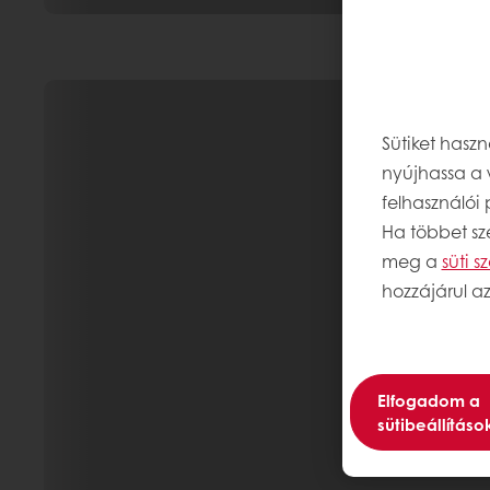
Sütiket hasz
nyújhassa a 
felhasználói
Ha többet sze
meg a
süti 
hozzájárul az
Elfogadom a
sütibeállításo