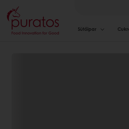
Sütőipar
Cukr