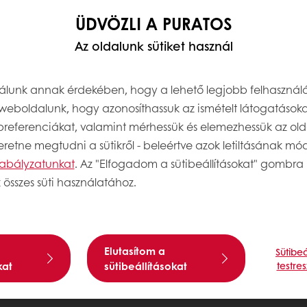
ÜDVÖZLI A PURATOS
Az oldalunk sütiket használ
nálunk annak érdekében, hogy a lehető legjobb felhasznál
weboldalunk, hogy azonosíthassuk az ismételt látogatásoka
 preferenciákat, valamint mérhessük és elemezhessük az old
retne megtudni a sütikről - beleértve azok letiltásának módj
szabályzatunkat
. Az "Elfogadom a sütibeállításokat" gombra 
 összes süti használatához.
Elutasítom a
Sütibeá
kat
sütibeállításokat
testre