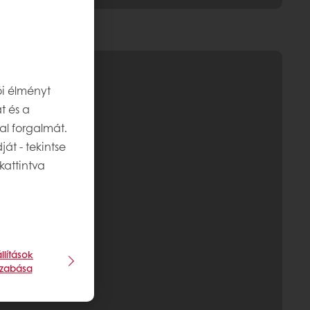
ói élményt
t és a
al forgalmát.
át - tekintse
kattintva
llítások
szabása