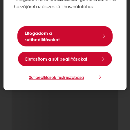
hozzájárul az összes süti használatához.
Elfogadom a
sütibeállításokat
Elutasítom a sütibeállításokat
Sütibeállítások testreszabása