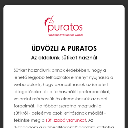
Togg
navi
ÜDVÖZLI A PURATOS
Az oldalunk sütiket használ
Sütiket használunk annak érdekében, hogy a
lehető legjobb felhasználói élményt nyújhassa a
weboldalunk, hogy azonosíthassuk az ismételt
látogatásokat és a felhasználói preferenciákat,
valamint mérhessük és elemezhessük az oldal
forgalmát. Ha többet szeretne megtudni a
sütikről - beleértve azok letiltásának módját -
tekintse meg a
süti szabályzatunkat
. Az
"Elfogadom a sütibeállításokat" gombra kattintva