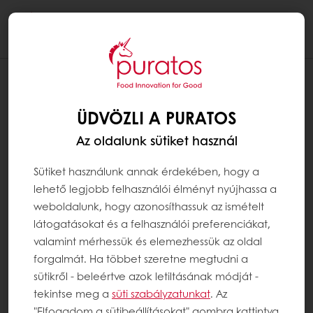
Togg
navi
ÜDVÖZLI A PURATOS
Az oldalunk sütiket használ
Sütiket használunk annak érdekében, hogy a
lehető legjobb felhasználói élményt nyújhassa a
weboldalunk, hogy azonosíthassuk az ismételt
látogatásokat és a felhasználói preferenciákat,
valamint mérhessük és elemezhessük az oldal
forgalmát. Ha többet szeretne megtudni a
sütikről - beleértve azok letiltásának módját -
tekintse meg a
süti szabályzatunkat
. Az
"Elfogadom a sütibeállításokat" gombra kattintva