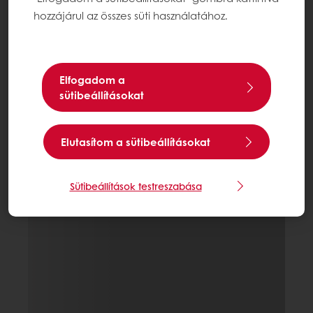
hozzájárul az összes süti használatához.
Elfogadom a
sütibeállításokat
Elutasítom a sütibeállításokat
Sütibeállítások testreszabása