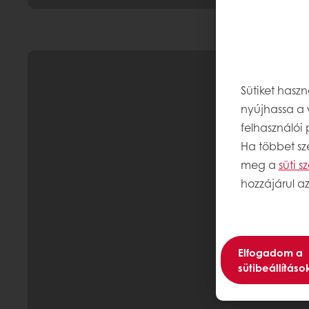
Sütiket hasz
nyújhassa a 
felhasználói
Ha többet sze
meg a
süti 
hozzájárul az
Elfogadom a
sütibeállításo