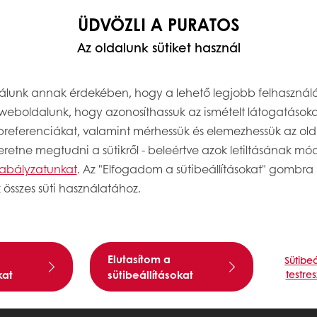
ÜDVÖZLI A PURATOS
Az oldalunk sütiket használ
nálunk annak érdekében, hogy a lehető legjobb felhasznál
weboldalunk, hogy azonosíthassuk az ismételt látogatásoka
 preferenciákat, valamint mérhessük és elemezhessük az old
retne megtudni a sütikről - beleértve azok letiltásának módj
szabályzatunkat
. Az "Elfogadom a sütibeállításokat" gombra 
 összes süti használatához.
Elutasítom a
Sütibeá
kat
sütibeállításokat
testre