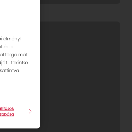
ói élményt
t és a
al forgalmát.
át - tekintse
kattintva
llítások
szabása