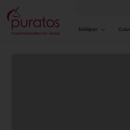
Sütőipar
Cukr