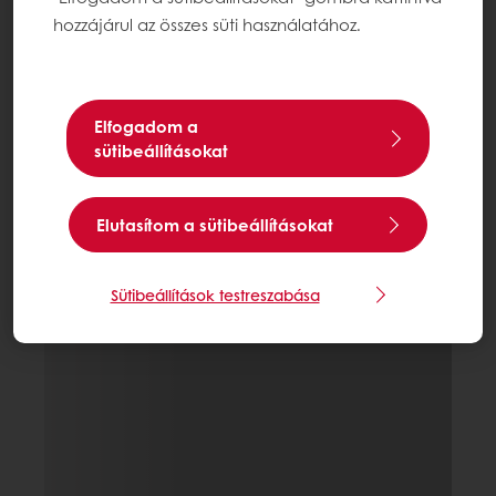
hozzájárul az összes süti használatához.
Elfogadom a
sütibeállításokat
Elutasítom a sütibeállításokat
Sütibeállítások testreszabása