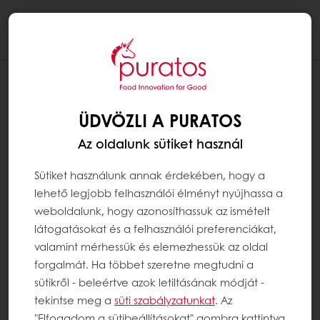
Togg
navi
ÜDVÖZLI A PURATOS
Az oldalunk sütiket használ
Sütiket használunk annak érdekében, hogy a
lehető legjobb felhasználói élményt nyújhassa a
weboldalunk, hogy azonosíthassuk az ismételt
látogatásokat és a felhasználói preferenciákat,
valamint mérhessük és elemezhessük az oldal
forgalmát. Ha többet szeretne megtudni a
sütikről - beleértve azok letiltásának módját -
tekintse meg a
süti szabályzatunkat
. Az
"Elfogadom a sütibeállításokat" gombra kattintva