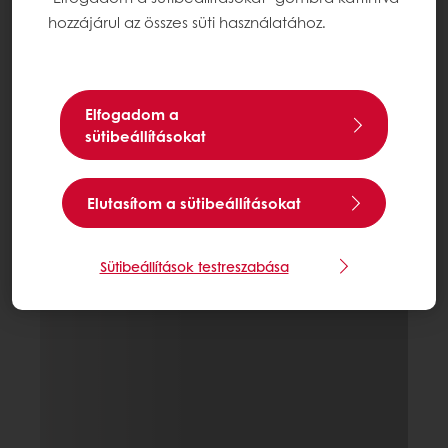
hozzájárul az összes süti használatához.
Elfogadom a
sütibeállításokat
Elutasítom a sütibeállításokat
Sütibeállítások testreszabása