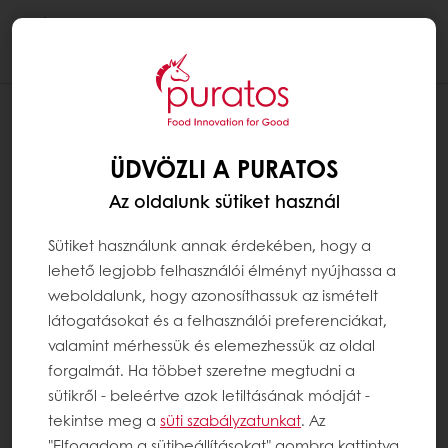
Togg
navi
ÜDVÖZLI A PURATOS
Az oldalunk sütiket használ
Sütiket használunk annak érdekében, hogy a
lehető legjobb felhasználói élményt nyújhassa a
weboldalunk, hogy azonosíthassuk az ismételt
látogatásokat és a felhasználói preferenciákat,
valamint mérhessük és elemezhessük az oldal
forgalmát. Ha többet szeretne megtudni a
sütikről - beleértve azok letiltásának módját -
tekintse meg a
süti szabályzatunkat
. Az
"Elfogadom a sütibeállításokat" gombra kattintva