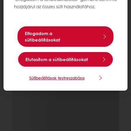
hozzájárul az összes süti használatához.
Elfogadom a
sütibeállításokat
Elutasítom a sütibeállításokat
Sütibeállítások testreszabása