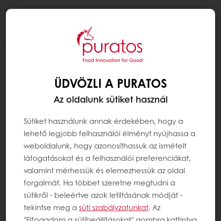
Togg
navi
ÜDVÖZLI A PURATOS
Az oldalunk sütiket használ
Sütiket használunk annak érdekében, hogy a
lehető legjobb felhasználói élményt nyújhassa a
weboldalunk, hogy azonosíthassuk az ismételt
látogatásokat és a felhasználói preferenciákat,
valamint mérhessük és elemezhessük az oldal
forgalmát. Ha többet szeretne megtudni a
sütikről - beleértve azok letiltásának módját -
tekintse meg a
süti szabályzatunkat
. Az
"Elfogadom a sütibeállításokat" gombra kattintva