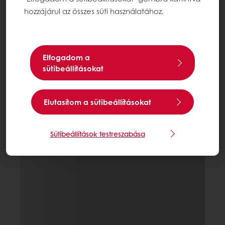
hozzájárul az összes süti használatához.
Elfogadom a
sütibeállításokat
Elutasítom a sütibeállításokat
Sütibeállítások testreszabása