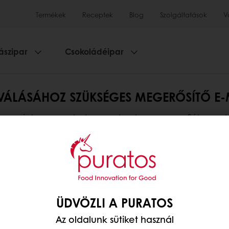
Termékek
Receptek
Blog
Szolgáltatások
V
ászipar
Csokoládéipar
VÁLÁSÁHOZ SZÜKSÉGES MEGERŐSÍTŐ E-
tottam a jelszavamat, de nem kaptam meg a fiókom a
 megerősítő e-mail nincs-e a postaládája "Spam/Levé
ÜDVÖZLI A PURATOS
Az oldalunk sütiket használ