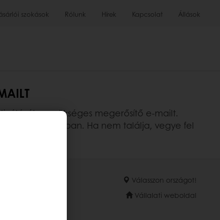
ásárlói szokások
Rólunk
Hírek
Kapcsolat
Állások
MAILT
ktiválásához szükséges megerősítő e-mailt.
lszemét" mappájában. Ha nem találja, vegye fel
Válasszon országot!
Vállalati weboldal