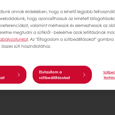
taink
nálunk annak érdekében, hogy a lehető legjobb felhasznál
weboldalunk, hogy azonosíthassuk az ismételt látogatásoka
 preferenciákat, valamint mérhessük és elemezhessük az old
retne megtudni a sütikről - beleértve azok letiltásának módj
szabályzatunkat
. Az "Elfogadom a sütibeállításokat" gombra 
 összes süti használatához.
Általános Beszerzési Feltételek
Álta
Elutasítom a
Sütibeá
kat
sütibeállításokat
testre