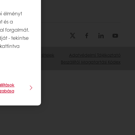
ói élményt
t és a
al forgalmát.
át - tekintse
kattintva
lános Szerződési Feltételek
Adatvédelmi Tájékoztató
Beszállítói Magatartási Kódex
llítások
szabása