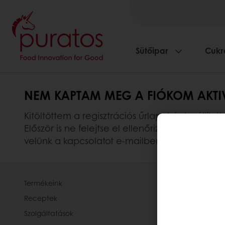
Sütőipar
Cukr
NEM KAPTAM MEG A FIÓKOM AKTI
Kitöltöttem a regisztrációs űrlapot és beállí
Először is ne felejtse el ellenőrizni, hogy a
velünk a kapcsolatot e-mailben.
Termékeink
Rólunk
Receptek
Hírek
Szolgáltatások
Kapcsolat