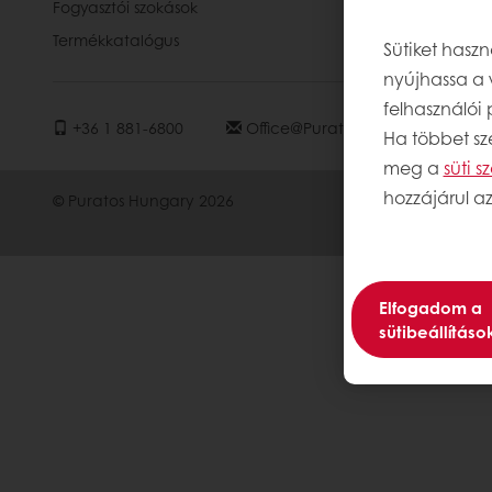
Fogyasztói szokások
Állásajánla
Termékkatalógus
Sütiket hasz
nyújhassa a 
felhasználói
+36 1 881-6800
Office@puratos.hu
Ha többet sze
meg a
süti 
hozzájárul az
© Puratos Hungary 2026
Elfogadom a
sütibeállításo