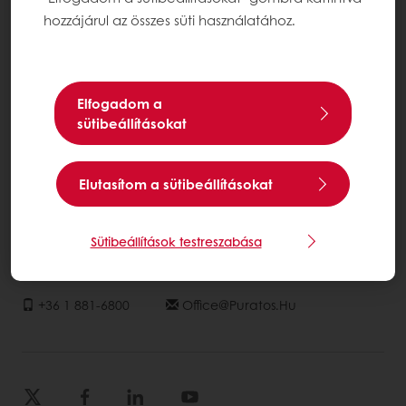
Fogyasztói szokások
hozzájárul az összes süti használatához.
Termékkatalógus
Rólunk
Elfogadom a
Hírek
sütibeállításokat
Kapcsolat
Állásajánlataink
Elutasítom a sütibeállításokat
Válasszon országot!
Sütibeállítások testreszabása
Vállalati weboldal
+36 1 881-6800
Office@puratos.hu