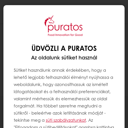
Togg
navi
HOGYAN TUDOM MEGTEKINTENI AZ
EXKLUZÍV PROMÓCIÓIMAT?
ÜDVÖZLI A PURATOS
Kattintson a „MyPuratos főoldal” menüpontra
Az oldalunk sütiket használ
a MyPuratos eléréséhez. A bal oldali
menüben kattintson a „Promócióim”
Sütiket használunk annak érdekében, hogy a
menüpontra. Itt megtekintheti az összes
lehető legjobb felhasználói élményt nyújhassa a
exkluzív promócióját.
weboldalunk, hogy azonosíthassuk az ismételt
látogatásokat és a felhasználói preferenciákat,
valamint mérhessük és elemezhessük az oldal
Termékeink
forgalmát. Ha többet szeretne megtudni a
sütikről - beleértve azok letiltásának módját -
Receptek
tekintse meg a
süti szabályzatunkat
. Az
Szolgáltatások
"Elfogadom a sütibeállításokat" gombra kattintva