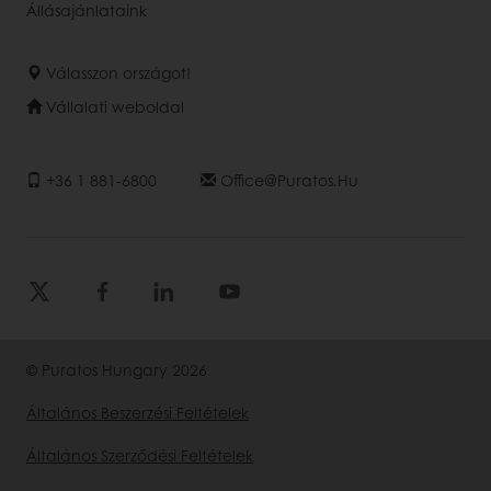
Állásajánlataink
Válasszon országot!
Vállalati weboldal
+36 1 881-6800
Office@puratos.hu
© Puratos Hungary 2026
Általános Beszerzési Feltételek
Általános Szerződési Feltételek