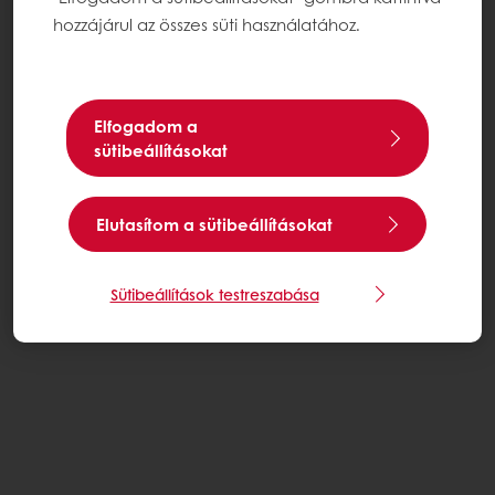
hozzájárul az összes süti használatához.
Elfogadom a
sütibeállításokat
Elutasítom a sütibeállításokat
Sütibeállítások testreszabása