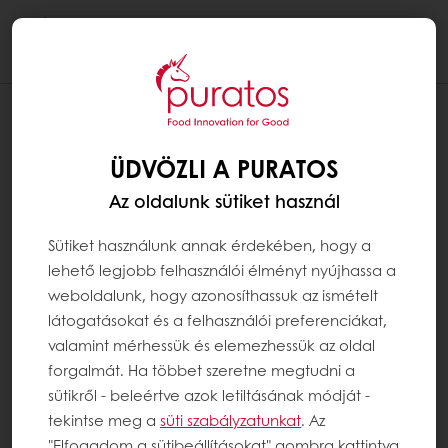
Togg
navi
ÜDVÖZLI A PURATOS
Az oldalunk sütiket használ
Sütiket használunk annak érdekében, hogy a
lehető legjobb felhasználói élményt nyújhassa a
weboldalunk, hogy azonosíthassuk az ismételt
látogatásokat és a felhasználói preferenciákat,
valamint mérhessük és elemezhessük az oldal
forgalmát. Ha többet szeretne megtudni a
sütikről - beleértve azok letiltásának módját -
tekintse meg a
süti szabályzatunkat
. Az
"Elfogadom a sütibeállításokat" gombra kattintva