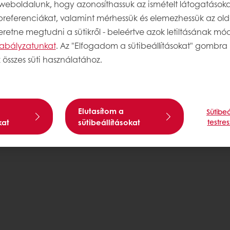
weboldalunk, hogy azonosíthassuk az ismételt látogatásoka
 preferenciákat, valamint mérhessük és elemezhessük az old
retne megtudni a sütikről - beleértve azok letiltásának módj
szabályzatunkat
. Az "Elfogadom a sütibeállításokat" gombra 
 összes süti használatához.
Elutasítom a
Sütibeá
kat
sütibeállításokat
testre