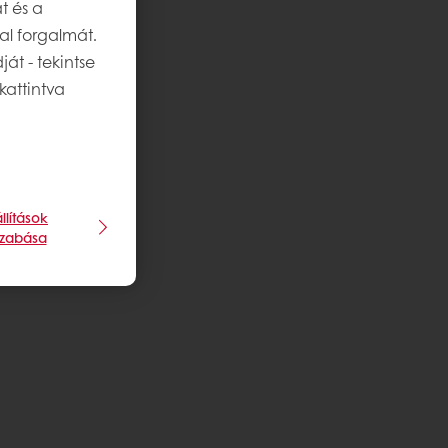
t és a
al forgalmát.
át - tekintse
kattintva
llítások
szabása