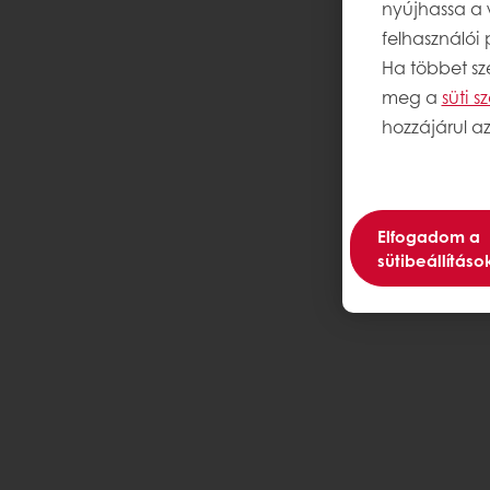
nyújhassa a 
felhasználói
Ha többet sze
meg a
süti 
hozzájárul az
Elfogadom a
sütibeállításo